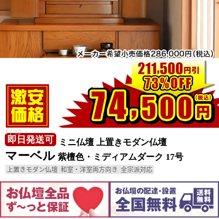
1
/
19
即日発送可
ミニ仏壇 上置きモダン仏壇
マーベル
紫檀色・ミディアムダーク 17号
上置きモダン仏壇
和室・洋室両方向き
全宗派対応