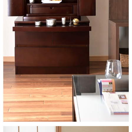
原産国
海外
正面表面材
紫檀色
笠・台輪・戸板・扉：
紫檀調着色（ホワイトオーク）
ミディアムダーク
笠・台輪・戸板・扉：
ホワイトオーク薄板貼り
主芯材
MDF
表面仕上げ
ウレタン仕上げ
機能
LEDライト付／スライド式仏具板／引き出し
宗派
すべてのご宗派でお祀りいただけます。
曹洞宗 真言宗 浄土真宗 西 東 本願寺派 大谷派 日
蓮宗 浄土宗 時宗 天台宗 臨済宗 妙心寺派 禅宗 無
宗派 他
※お仏壇のみの販売です。仏具類・仏壇台は付属しません。
※実際のサイズと若干異なる場合がございます。
※実際の商品と色味が若干異なって見える場合がございます。
※商品仕様につきましては予告なく変更することがございます。予