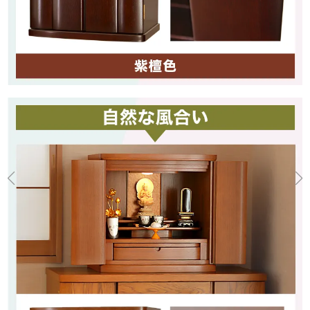
欄間部分
スライド式仏具板
設置可能領域
幅38.8×奥行18.2cm
大きな引き出しは桐製で、断
ウレタン塗装
熱性があり防腐・防虫性が高
いです
収納可能領域
幅36.2×奥行22.5×深さ
3.8cm
環境に優しいLEDライト