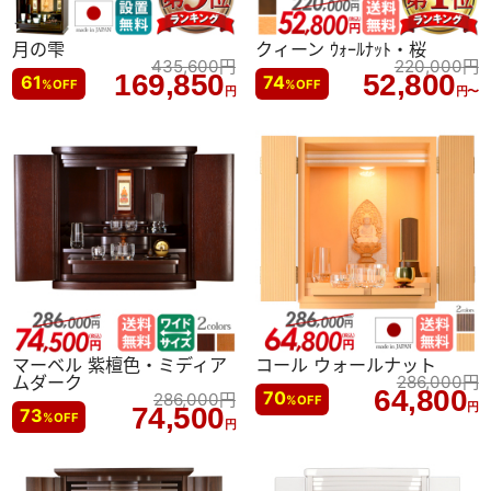
月の雫
クィーン ｳｫｰﾙﾅｯﾄ・桜
435,600
円
220,000
円
169,850
52,800
61
74
%
OFF
%
OFF
円
円〜
マーベル 紫檀色・ミディア
コール ウォールナット
ムダーク
286,000
円
64,800
70
286,000
円
%
OFF
円
74,500
73
%
OFF
円