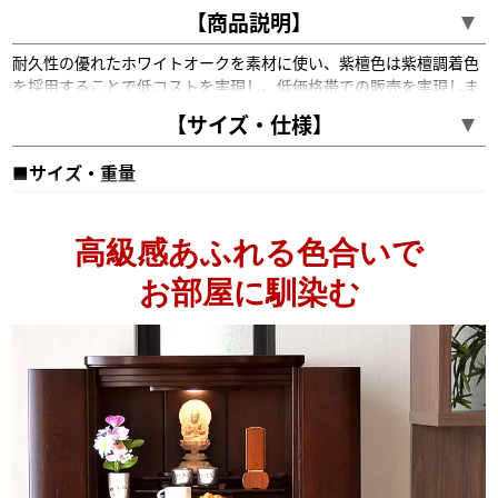
【商品説明】
耐久性の優れたホワイトオークを素材に使い、紫檀色は紫檀調着色
を採用することで低コストを実現し、低価格帯での販売を実現しま
した。
【サイズ・仕様】
モダンミニ仏壇では珍しいワイドな形状となっており、ご本尊様や
位牌、掛け軸などを設置する際にゆとりを持って配置できます。 用
■サイズ・重量
途に応じて取り外せる須弥壇やスライド式仏具板、LED照明など機
能面も充実しています。
17号
高さ51.0×幅51.5×奥行35.5cm
約22.5kg
高級感あふれる色合いで
■お位牌・仏具の推奨サイズ
お部屋に馴染む
仏像
19cm前後
掛軸
豆代～20代
位牌
3.5～4.0寸
仏具
2.5～3.0寸
■仕様