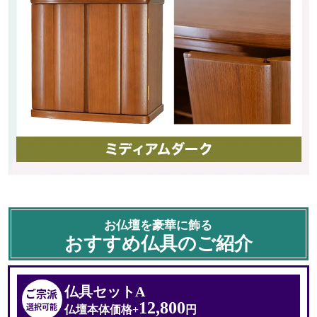
お仏壇を豪華に飾る
おすすめ仏具のご紹介
明るく長持ちのLEDライト
お仏壇の天井部分にはLEDライトを採用。
仏具セットA
ご宗派
長寿命で消費電力は
12,800
選択可能
従来の白熱級と比べて1/8ほどで環境に優しい仕様です。
仏壇本体価格+
円