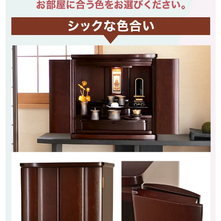
取り外せる
便利な須弥壇
ご本尊様をご安置する本尊台と須弥壇は、
取り外せる仕様となっており
お手持ちの掛け軸や仏像もしくは写真をなどの
サイズが大きいものでも対応することができます。
さらにお仏壇の顔とも言える欄間部分はデザイン性を高め、
立体加工を施しお仏壇をモダンに魅せています。
須弥壇を外した時と1段目
須弥壇と本尊台を付けた時