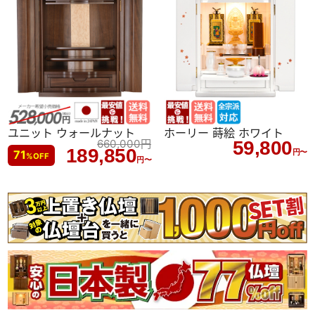
ユニット ウォールナット
ホーリー 蒔絵 ホワイト
660,000
円
59,800
189,850
71
円〜
%
OFF
円〜