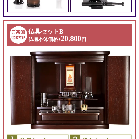
仏具セットB
ご宗派
20,800
選択可能
仏壇本体価格+
円