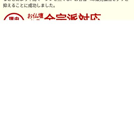
抑えることに成功しました。
お仏壇
全宗派対応
仏具
インターネット価格だから「激安」
当店はインターネット販売を主体としておりますので、店舗経費や
人件費などを削減した価格設定になっております。
全国送料無料
合計5,500円
で全国送料無料
（税込）
「良い物を少しでも安くお客様へ」ひとつひとつの商品をしっかり
と見定め、きちんとした根付を行っておりますので、ご来店頂いた
多くのお客様にご満足いただける価格設定になっております。
お仏壇
ず〜っと保障
全品