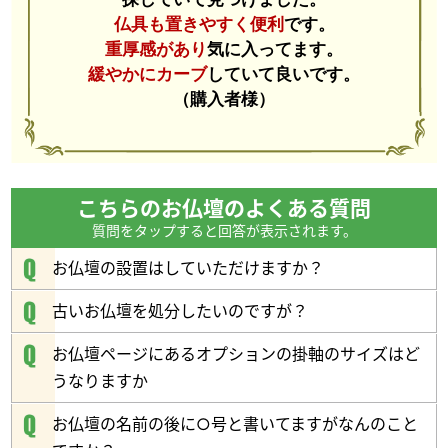
仏具も置きやすく便利
です。
重厚感があり
気に入ってます。
緩やかにカーブ
していて良いです。
（購入者様）
こちらのお仏壇のよくある質問
質問をタップすると回答が表示されます。
お仏壇の設置はしていただけますか？
美しい木目と優れた耐久性
古いお仏壇を処分したいのですが？
力強く美しい木目が魅力のホワイトオークを使用。
耐久性に優れた硬質な木材として世界中で家具や建材に採用され
お仏壇ページにあるオプションの掛軸のサイズはど
ており、
うなりますか
長く使うお仏壇にも適した素材です。
ナチュラルで温かみのある風合いが、
お仏壇の名前の後に○号と書いてますがなんのこと
お部屋に上質な雰囲気を演出します。