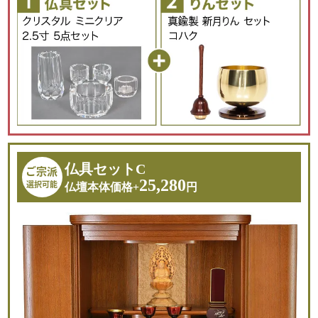
仏具セットC
ご宗派
25,280
選択可能
仏壇本体価格+
円