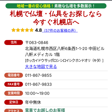
地域一番の安心価格！
素敵な仏壇を多数展示！
札幌で仏壇・仏具をお探しなら
今すぐ札幌店へ
4.8
（57件のお客様の声）
〒063-0846
住所
北海道札幌市西区八軒6条西1-1-20 中田ビル
八軒メディカル 1階
[ホッカイドウ サッポロシ シロイシク ホンドオリ（キタ）]
大きな地図で見る
011-867-9855
電話番号
011-867-9833
FAX番号
10:00～19:00
営業時間
年中無休
定休日
電車でお越しのお客様
アクセス