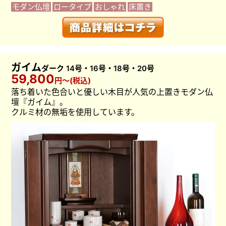
モダン仏壇
ロータイプ
おしゃれ
床置き
ガイム
ダーク 14号・16号・18号・20号
59,800
円〜(税込)
落ち着いた色合いと優しい木目が人気の上置きモダン仏
壇『ガイム』。
クルミ材の無垢を使用し
ています。