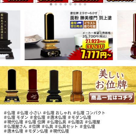
＃仏壇 ＃仏壇 小さい ＃仏壇 おしゃれ ＃仏壇 コンパクト
＃仏壇 モダン ＃金仏壇 ＃唐木仏壇 ＃モダン仏壇
＃現代仏壇 ＃仏壇 位牌 ＃仏壇仏具 ＃仏壇店 ＃仏壇屋
＃仏壇屋さん ＃位牌 ＃仏具 ＃仏具セット ＃金仏壇
＃唐木仏壇 ＃モダン仏壇 ＃現代仏壇