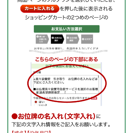
と茶色の縞槙様が高級感を演出します。
唐木の材質の重みが重厚感を更に引き立たせます。
美しい光沢を持つ 金沢の金箔を100％使用
装飾部分の『純金金粉』が鏡面のような艶黒に映え、華やか
な印象を与えます。
黒檀の木目の色味と相性が大変良い組み合わ
せでお仏壇内部を荘厳に演出します。
シンプルであり、格調高さが際立つフォルム
札を支える札台部分は四角形で構成、縁の部
分には金がコーティングされ、シンプルであ
りながら格調高い仕上がりとなっておりま
す。
下台部分の地面に二本足がそびえ立っているような独特の形
は堂々として重厚感があります。
3.0寸 幅7.8×奥行3.8×高さ16.0×札
高9.3×札巾4.3cm