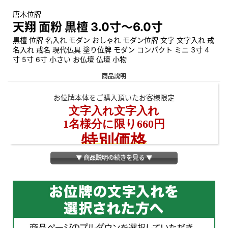
唐木位牌
天翔 面粉 黒檀 3.0寸～6.0寸
黒檀 位牌 名入れ モダン おしゃれ モダン位牌 文字 文字入れ 戒
名入れ 戒名 現代仏具 塗り位牌 モダン コンパクト ミニ 3寸 4
寸 5寸 6寸 小さい お仏壇 仏壇 小物
商品説明
お位牌本体をご購入頂いたお客様限定
文字入れ文字入れ
1名様分に限り660円
特別価格
にて承っております。
▼ 商品説明の続きを見る ▼
しっかりとした木目の縞黒檀材を使用
硬く耐久性に優れ、 縞槙様が美しく、高級木材として珍重さ
れる希少な縞黒檀材を使用しました。
上品な木目がはっきりと映り、趣きのある 黒