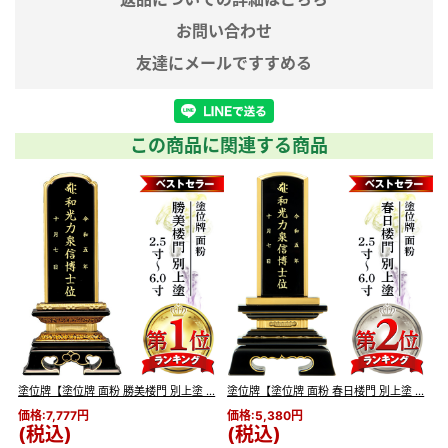
お問い合わせ
友達にメールですすめる
この商品に関連する商品
・
塗位牌【塗位牌 面粉 勝美楼門 別上塗 ...
塗位牌【塗位牌 面粉 春日楼門 別上塗 ...
塗
価格:7,777円
価格:5,380円
価
(税込)
(税込)