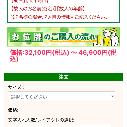
3.5寸 幅8.3×奥行3.9×高さ17.6×札
高10.8×札巾4.7cm
4.0寸 幅9.1×奥行4.3×高さ19.8×札高
12.3×札巾5.4cm
サイズ
4.5寸 幅10.0×奥行4.5×高さ21.8×札
高13.8×札巾5.7cm
5.0寸 幅10.6×奥行4.8×高さ24.1×札
高15.3×札巾6.5cm
価格:
32,100円
(税込)
～
46,900円
(税
6.0寸 幅12.6×奥行5.4×高さ28.7×札
込)
高18.3×札巾7.6cm
開眼供養とは新しいお位牌やお仏壇
注文
に魂を入れる法要です。
開眼法要で魂を入れて初めて信仰の
サイズ：
開眼供養
対象となります。
※開眼供養をご希望の場合には、ご
住職様の都合によりお時間を頂く場
価格:
－
合がございます。
文字入れ人数/レイアウトの選択:
※実際のサイズと若干異なる場合が