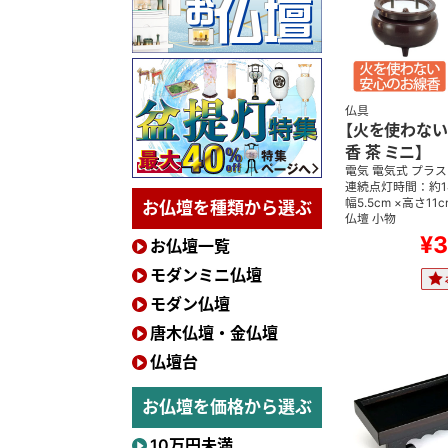
仏具
【火を使わない
香 茶 ミニ】
電気 電気式 プラ
連続点灯時間：約1
幅5.5cm ×高さ11
お仏壇を種類から選ぶ
仏壇 小物
¥3
お仏壇一覧
モダンミニ仏壇
モダン仏壇
唐木仏壇・金仏壇
仏壇台
お仏壇を価格から選ぶ
10万円未満