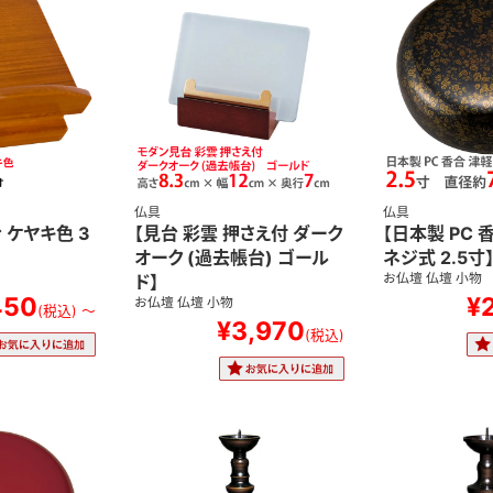
仏具
仏具
 ケヤキ色 3
【見台 彩雲 押さえ付 ダーク
【日本製 PC 
オーク (過去帳台) ゴール
ネジ式 2.5寸
ド】
お仏壇 仏壇 小物
450
¥
お仏壇 仏壇 小物
(税込)
～
¥3,970
(税込)