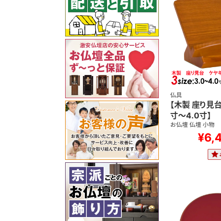
仏具
【木製 座り見台
寸～4.0寸】
お仏壇 仏壇 小物
¥6,