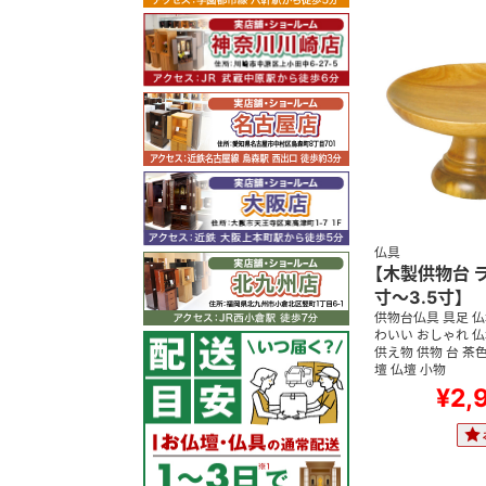
仏具
【木製供物台 ラ
寸～3.5寸】
供物台仏具 具足 仏
わいい おしゃれ 仏
供え物 供物 台 茶
壇 仏壇 小物
¥2,