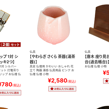
仏具
仏具
ップ 1対 シ
【やわらぎ さくら 茶器(湯茶
【唐木 座り見台
ッキ2つ】
器)】
台(過去帳台)
1対 シルバー
具足 仏壇用 かわいい おしゃれ 花
お仏壇 仏壇 小物
セット 灯篭吊り
立て 陶器 湯呑 仏具用品 ピンク お
¥
リップ お仏壇 仏
仏壇 仏壇 小物
¥2,580
(税込)
¥780
(税込)