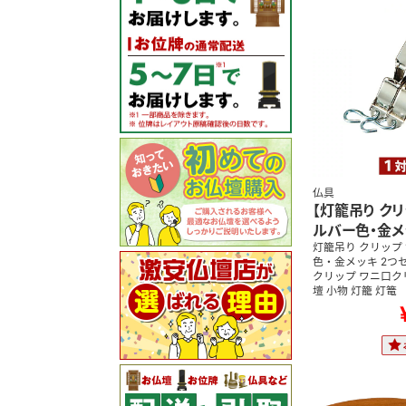
仏具
【灯籠吊り クリ
ルバー色・金メ
灯籠吊り クリップ 
色・金メッキ 2つ
クリップ ワニ口ク
壇 小物 灯籠 灯篭