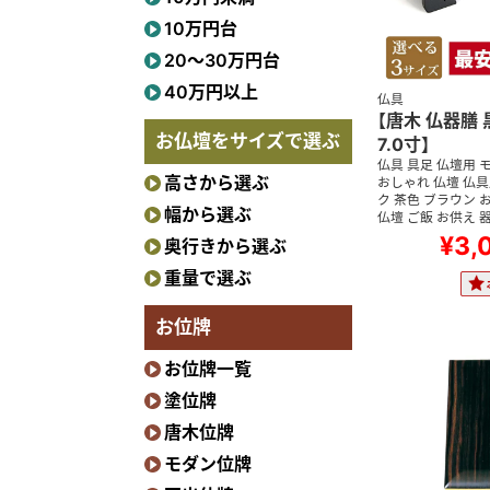
10万円台
20〜30万円台
40万円以上
仏具
【唐木 仏器膳 
お仏壇をサイズで選ぶ
7.0寸】
仏具 具足 仏壇用 
高さから選ぶ
おしゃれ 仏壇 仏具
ク 茶色 ブラウン 
幅から選ぶ
仏壇 ご飯 お供え 
¥3,
奥行きから選ぶ
重量で選ぶ
お位牌
お位牌一覧
塗位牌
唐木位牌
モダン位牌