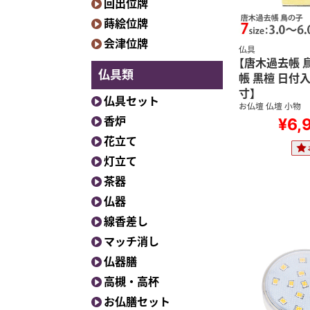
回出位牌
蒔絵位牌
会津位牌
仏具
【唐木過去帳 
仏具類
帳 黒檀 日付入
寸】
仏具セット
お仏壇 仏壇 小物
香炉
¥6,
花立て
灯立て
茶器
仏器
線香差し
マッチ消し
仏器膳
高槻・高杯
お仏膳セット