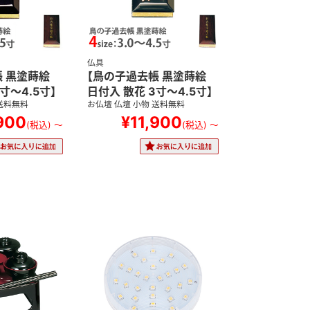
仏具
帳 黒塗蒔絵
【鳥の子過去帳 黒塗蒔絵
寸～4.5寸】
日付入 散花 3寸～4.5寸】
 送料無料
お仏壇 仏壇 小物 送料無料
,900
¥11,900
(税込)
～
(税込)
～