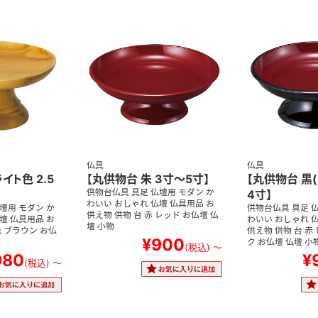
仏具
仏具
イト色 2.5
【丸供物台 朱 3寸～5寸】
【丸供物台 黒(
供物台仏具 具足 仏壇用 モダン か
4寸】
わいい おしゃれ 仏壇 仏具用品 お
壇用 モダン か
供物台仏具 具足 仏
供え物 供物 台 赤 レッド お仏壇 仏
壇 仏具用品 お
わいい おしゃれ 仏
壇 小物
色 ブラウン お仏
供え物 供物 台 赤
¥900
ク お仏壇 仏壇 小
(税込)
～
980
¥
(税込)
～