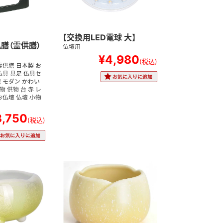
【交換用LED電球 大】
仏膳（霊供膳）
仏壇用
¥4,980
(税込)
霊供膳 日本製 お
仏具 具足 仏具セ
 モダン かわい
 供物 台 赤 レ
お仏壇 仏壇 小物
3,750
(税込)