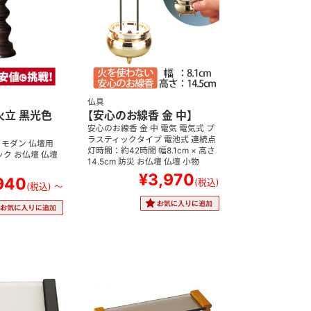
仏具
火立 黒光色
【安心のお線香 金 中】
安心のお線香 金 中 電気 電気式 プ
ラスティックタイプ 電池式 連続点
 モダン 仏壇用
灯時間：約42時間 幅8.1cm × 高さ
ック お仏壇 仏壇
14.5cm 防災 お仏壇 仏壇 小物
¥3,970
940
(税込)
(税込)
～