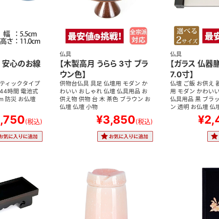
仏具
仏具
 安心のお線
【木製高月 うらら 3寸 ブラ
【ガラス 仏器膳
ウン色】
7.0寸】
スティックタイプ
供物台仏具 具足 仏壇用 モダン か
仏壇 ご飯 お供え 
44時間 電池式
わいい おしゃれ 仏壇 仏具用品 お
用 モダン かわいい
cm 防災 お仏壇
供え物 供物 台 木 茶色 ブラウン お
仏具用品 黒 ブラッ
仏壇 仏壇 小物
ン 透明 お仏壇 仏
,750
¥3,850
¥2,
(税込)
(税込)