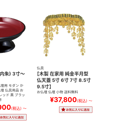
仏具
内朱) 3寸～
【木製 在家用 純金半月型
仏天蓋 5寸 6寸 7寸 8.5寸
壇用 モダン か
9.5寸】
壇 仏具用品 お
お仏壇 仏壇 小物 送料無料
 レッド 黒 ブラッ
¥37,800
物
(税込)
～
900
(税込)
～