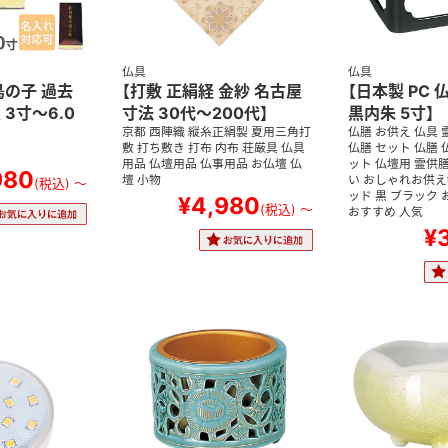
仏具
仏具
鳥の子 過去
【打敷 正絹経 金紗 名古屋
【日本製 PC 
 3寸～6.0
寸法 30代～200代】
黒内朱 5寸】
京都 西陣織 縦糸正絹製 夏用三角打
仏膳 お供え 仏具 
敷 打ち敷き 打布 内布 荘厳具 仏具
仏膳 セット 仏膳 
用品 仏壇用品 仏事用品 お仏壇 仏
ット 仏壇用 霊供膳
980
壇 小物
い おしゃれお供え物
(税込)
～
ッド 黒 ブラック 
¥4,980
(税込)
～
おすすめ 人気
¥