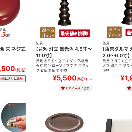
仏具
仏具
香合 朱 ネジ式
【背短 灯立 黒光色 4.5寸～
【東京ダルマ 
11.0寸】
2.0～6.0寸】
具足 ろうそく立て モダン 仏壇用
具足 ろうそく立て
火立 燭台 ローソク立て 黒 ブラッ
火立 燭台 黒 ブラ
1,500
(税込)
ク お仏壇 仏壇 小物
小物
¥5,500
¥1,
(税込)
～