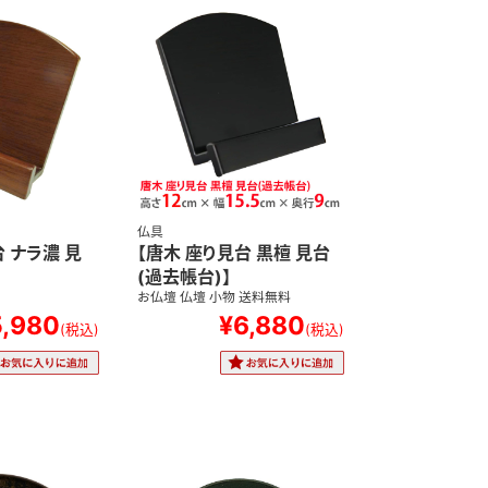
仏具
 ナラ濃 見
【唐木 座り見台 黒檀 見台
】
(過去帳台)】
お仏壇 仏壇 小物 送料無料
5,980
¥6,880
(税込)
(税込)