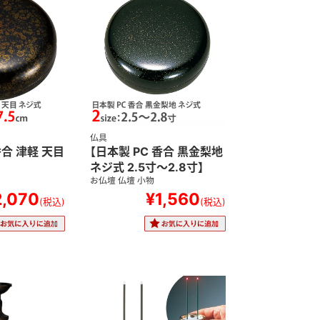
仏具
香合 津軽 天目
【日本製 PC 香合 黒金梨地
】
ネジ式 2.5寸～2.8寸】
お仏壇 仏壇 小物
2,070
¥1,560
(税込)
(税込)