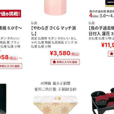
仏具
仏具
黒檀 5.0寸～
【やわらぎ さくら マッチ消
【鳥の子過去
し】
日付入 蓮花 3
モダン かわいい
具足 仏壇用 モダン かわいい おし
お仏壇 仏壇 小物
用品 黒 ブラッ
ゃれ 仏壇 陶器 仏具用品 ピンク お
¥11
お仏壇 仏壇 小物
仏壇 仏壇 小物
器
¥3,580
(税込)
058
(税込)
～