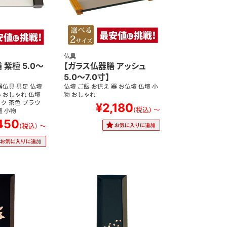
仏具
 紫檀 5.0～
【ガラス仏器膳 アッシュ
5.0～7.0寸】
器仏具 具足 仏壇
仏壇 ご飯 お供え 器 お仏壇 仏壇 小
 おしゃれ 仏壇
物 おしゃれ
ク 茶色 ブラウ
¥2,180
(税込)
～
壇 小物
450
(税込)
～