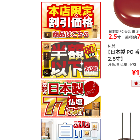
仏具
【日本製 PC 
2.5寸】
お仏壇 仏壇 小物
¥