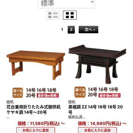
1
2
次へ
経机
経机
花台兼用折りたたみ式御供机
黒檀調 ZZ 14号 16号 18号 20
ケヤキ調 14号～20号
号
...
経机仏具...
価格：11,580円(税込)
～
価格：14,980円(税込)
～