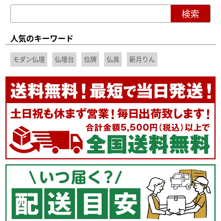
人気のキーワード
モダン仏壇
仏壇台
位牌
仏具
新月りん