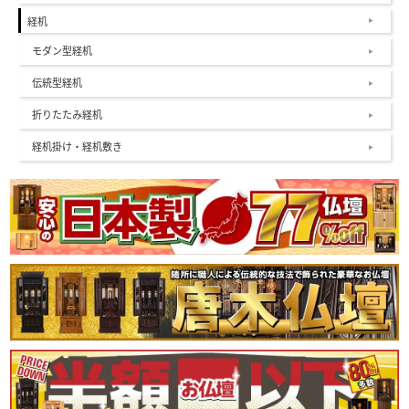
経机
モダン型経机
伝統型経机
折りたたみ経机
経机掛け・経机敷き