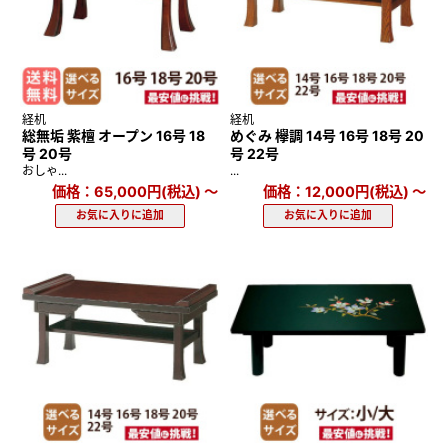
経机
経机
総無垢 紫檀 オープン 16号 18
めぐみ 欅調 14号 16号 18号 20
号 20号
号 22号
おしゃ...
...
価格：65,000円(税込)
～
価格：12,000円(税込)
～