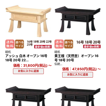
経机
経机
アッシュ 白木 オープン 16号
黄王檀（天然杢）オープン 16
18号 20号 22...
号 18号 20号
伝統...
価格：31,800円(税込)
～
価格：47,850円(税込)
～