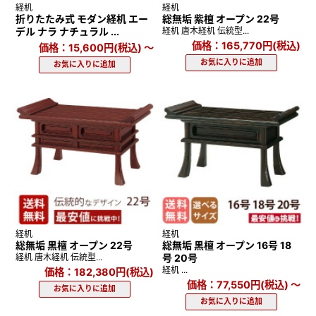
経机
経机
折りたたみ式 モダン経机 エー
総無垢 紫檀 オープン 22号
デル ナラ ナチュラル ...
経机 唐木経机 伝統型...
価格：165,770円(税込)
価格：15,600円(税込)
～
経机
経机
総無垢 黒檀 オープン 22号
総無垢 黒檀 オープン 16号 18
経机 唐木経机 伝統型...
号 20号
経机 ...
価格：182,380円(税込)
価格：77,550円(税込)
～