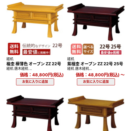
経机
経机
楡杢 欅薄色 オープン ZZ 22号
紫檀杢 オープン ZZ 22号 25号
経机 唐木経机 ...
経机 唐木経机...
価格：48,800円(税込)
価格：48,800円(税込)
～