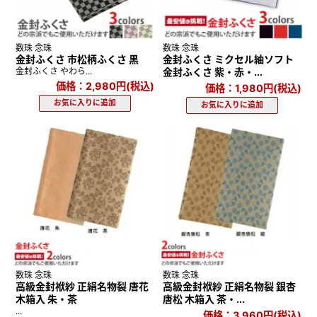
数珠 念珠
数珠 念珠
金封ふくさ 市松柄ふくさ 黒
金封ふくさ ミクセル紬ソフト
金封ふくさ やわら...
金封ふくさ 紫・赤・...
価格：2,980円(税込)
価格：1,980円(税込)
数珠 念珠
数珠 念珠
高級金封袱紗 正絹名物裂 唐花
高級金封袱紗 正絹名物裂 銀杏
木箱入 朱・茶
唐松 木箱入 茶・...
...
価格：3,960円(税込)