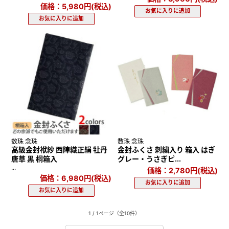
価格：5,980円(税込)
数珠 念珠
数珠 念珠
高級金封袱紗 西陣織正絹 牡丹
金封ふくさ 刺繍入り 箱入 はぎ
唐草 黒 桐箱入
グレー・うさぎピ...
...
価格：2,780円(税込)
価格：6,980円(税込)
1 / 1ページ
（全10件）