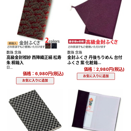
数珠 念珠
数珠 念珠
高級金封袱紗 西陣織正絹 松寿
金封ふくさ 丹後ちりめん 台付
朱 桐箱入
ふくさ 紫 化粧箱...
日...
価格：2,980円(税込)
価格：6,980円(税込)