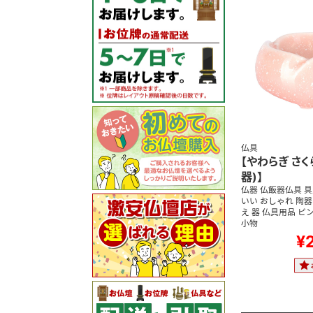
仏具
【やわらぎ さく
器)】
仏器 仏飯器仏具 具
いい おしゃれ 陶器
え 器 仏具用品 ピ
小物
¥