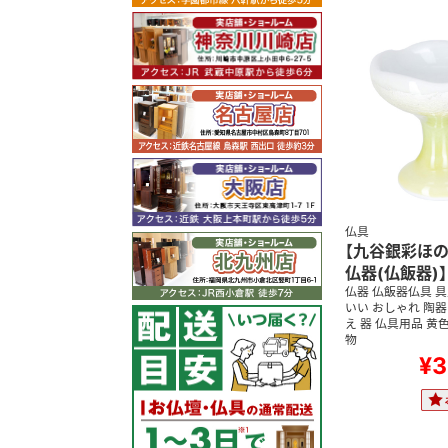
仏具
【九谷銀彩ほの
仏器(仏飯器)】
仏器 仏飯器仏具 具
いい おしゃれ 陶器
え 器 仏具用品 黄色
物
¥3