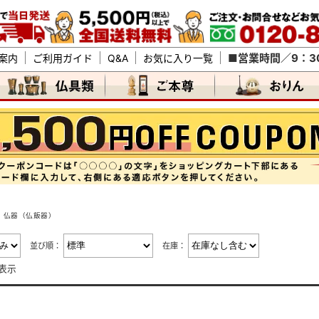
■営業時間／9：30
案内
ご利用ガイド
Q&A
お気に入り一覧
仏器（仏飯器）
並び順：
在庫：
表示