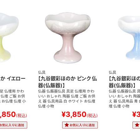
仏具
仏具
か イエロー
【九谷銀彩ほのか ピンク 仏
【九谷銀彩ほの
器(仏飯器)】
器(仏飯器)】
足 仏壇用 かわ
仏器 仏飯器仏具 具足 仏壇用 かわ
仏器 仏飯器仏具 具
 仏壇 ご飯 お供
いい おしゃれ 陶器 仏壇 ご飯 お供
いい おしゃれ 陶器
 お仏壇 仏壇 小
え 器 仏具用品 白 ホワイト お仏壇
え 器 仏具用品 青
仏壇 小物
壇 仏壇 小物
,850
¥3,850
¥
(税込)
(税込)