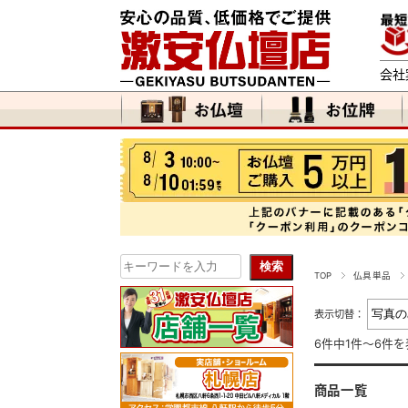
会社
TOP
仏具単品
表示切替：
6件中1件～6件を
商品一覧