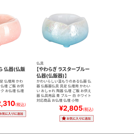
仏具
ら 仏器(仏飯
【やわらぎ ラスターブルー
仏器(仏飯器)】
足 仏壇用 かわ
かわいらしい温もりのある仏器 仏
 仏壇 ご飯 お供
器 仏飯器仏具 具足 仏壇用 かわい
ンク お仏壇 仏壇
い おしゃれ 陶器 仏壇 ご飯 お供え
器 仏具用品 青 ブルー 白 ホワイト
対応商品 お仏壇 仏壇 小物
2,310
(税込)
¥2,805
(税込)