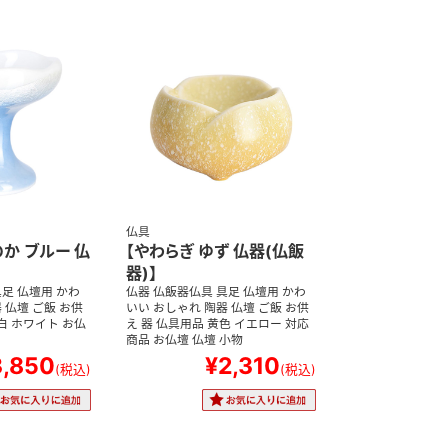
仏具
か ブルー 仏
【やわらぎ ゆず 仏器(仏飯
器)】
足 仏壇用 かわ
仏器 仏飯器仏具 具足 仏壇用 かわ
 仏壇 ご飯 お供
いい おしゃれ 陶器 仏壇 ご飯 お供
 白 ホワイト お仏
え 器 仏具用品 黄色 イエロー 対応
商品 お仏壇 仏壇 小物
3,850
¥2,310
(税込)
(税込)