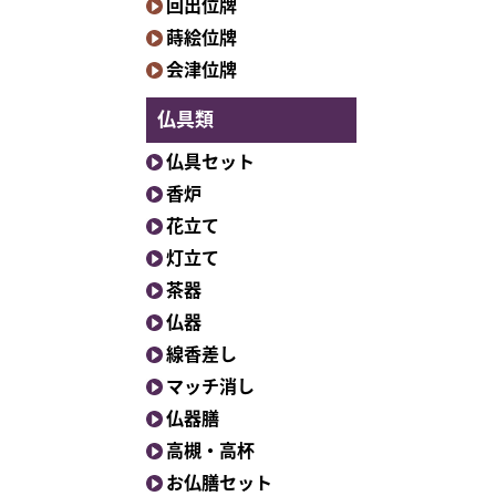
回出位牌
蒔絵位牌
会津位牌
仏具類
仏具セット
香炉
花立て
灯立て
茶器
仏器
線香差し
マッチ消し
仏器膳
高槻・高杯
お仏膳セット