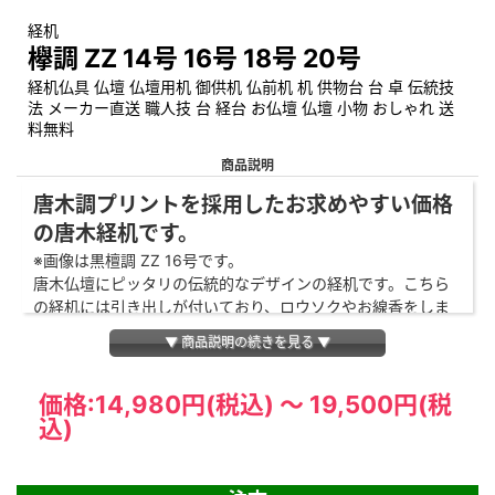
経机
欅調 ZZ 14号 16号 18号 20号
経机仏具 仏壇 仏壇用机 御供机 仏前机 机 供物台 台 卓 伝統技
法 メーカー直送 職人技 台 経台 お仏壇 仏壇 小物 おしゃれ 送
料無料
商品説明
唐木調プリントを採用したお求めやすい価格
の唐木経机です。
※画像は黒檀調 ZZ 16号です。
唐木仏壇にピッタリの伝統的なデザインの経机です。こちら
の経机には引き出しが付いており、ロウソクやお線香をしま
うことができます。机部分と脚が分かれた状態でお届けいた
▼ 商品説明の続きを見る ▼
します。脚は簡単に机部分に差し込むことができます。
14号
高さ29.5×幅41.5×奥行24cm
価格:
14,980円
(税込)
～
19,500円
(税
込)
16号
高さ29.5×幅48×奥行27.5cm
18号
高さ31×幅54×奥行30cm