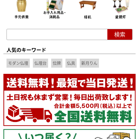
人気のキーワード
モダン仏壇
仏壇台
位牌
仏具
新月りん