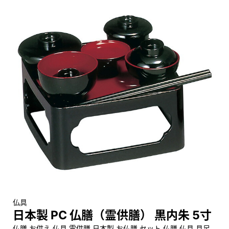
仏具
日本製 PC 仏膳（霊供膳） 黒内朱 5寸
仏膳 お供え 仏具 霊供膳 日本製 お仏膳 セット 仏膳 仏具 具足