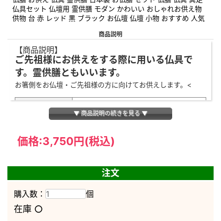
仏具セット 仏壇用 霊供膳 モダン かわいい おしゃれお供え物
供物 台 赤 レッド 黒 ブラック お仏壇 仏壇 小物 おすすめ 人気
商品説明
【商品説明】
ご先祖様にお供えをする際に用いる仏具で
す。霊供膳ともいいます。
お箸側をお仏壇・ご先祖様の方に向けてお供えします。<
5.0寸
▼ 商品説明の続きを見る ▼
高さ11.0×幅18.0×奥行15.0cm
サイズ
(お箸、お椀が乗った総サイズになり
価格:
3,750円
(税込)
ます)
素材
PC製
浄土真宗以外の宗派でお使いいただ
注文
宗派
けます。
購入数：
個
※実際のサイズと若干異なる場合が
○
在庫
ございます。