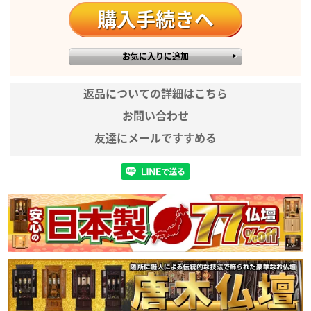
※実際の商品と色味が若干異なって
見える場合がございます。
※液晶画面の見え方によっては、実
際より色合いが濃く見える場合があ
備考
ります。
※商品仕様につきましては予告なく
返品についての詳細はこちら
変更することがございます。予めご
お問い合わせ
了承ください。
※のし紙・包装の対応をすることが
友達にメールですすめる
出来ません。