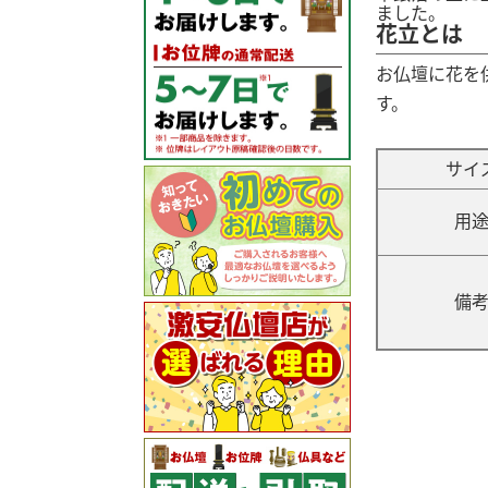
ました。
花立とは
お仏壇に花を
す。
サイ
用
備