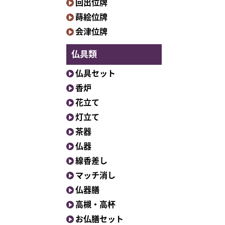
回出位牌
蒔絵位牌
会津位牌
仏具類
仏具セット
香炉
花立て
灯立て
茶器
仏器
線香差し
マッチ消し
仏器膳
高槻・高杯
お仏膳セット