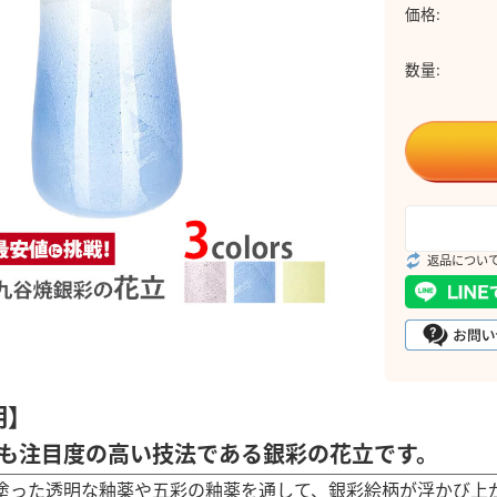
価格:
数量:
返品につい
明】
も注目度の高い技法である銀彩の花立です。
塗った透明な釉薬や五彩の釉薬を通して、銀彩絵柄が浮かび上