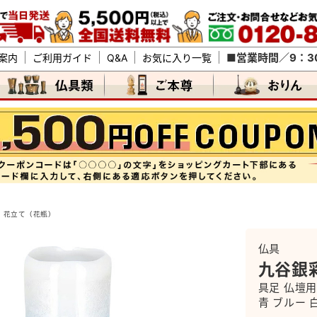
■営業時間／9：30
案内
ご利用ガイド
Q&A
お気に入り一覧
花立て（花瓶）
仏具
九谷銀彩
具足 仏壇用
青 ブルー 