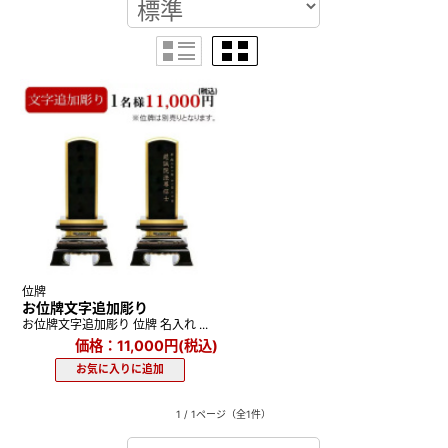
位牌
お位牌文字追加彫り
お位牌文字追加彫り 位牌 名入れ ...
価格：11,000円(税込)
1 / 1ページ
（全1件）