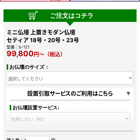
ご注文はコチラ
ミニ仏壇 上置きモダン仏壇
セティア 18号・20号・23号
型番：b-121
99,800
円〜（税込）
お仏壇のサイズ：
設置引取サービスのご利用はこちら
お仏壇設置サービス:
開封､室内設置､梱包材の回収までおまかせで、10万円以上ご購入で無
料でおこないますので、安心で便利なサービスです。当日、お届け前に
ドライバーから電話連絡があるので安心してお待ちください。