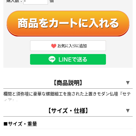
購入数：
個
お仏壇引取りサービス:
当店でお仏壇・祖霊舎をご購入していただいたお客様を対象に、今まで
使用していた古いお仏壇・祖霊舎のお引き取り＆処分をさせていただく
サービスです。
お焚きあげ供養
:
※引き取りサービスご利用の方のみ
閉眼供養
:
※引き取りサービスご利用の方のみ
【商品説明】
欄間と須弥壇に豪華な螺鈿細工を施された上置きモダン仏壇『セテ
ィア』。
須弥壇に透かし彫りも施され美しいです。
【サイズ・仕様】
ウォールナットと黒柿（シャム柿）を扉に使いおしゃれな見た目に
仕上がっています。
■サイズ・重量
便利なスライド式仏具板や収納引き出し、かたみ箱など収納面でも
充実しています。
18号
高さ55×幅40.2×奥行38cm 約21kg