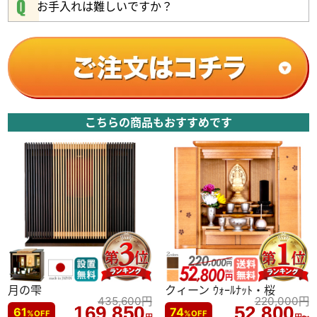
お手入れは難しいですか？
かたみ箱
スライド式仏具板
こちらの商品もおすすめです
引き出し収納
LED照明を標準装備（スイッチ
は欄間の右側裏に）
月の雫
クィーン ｳｫｰﾙﾅｯﾄ・桜
435,600
円
220,000
円
169,850
52,800
61
74
%
OFF
%
OFF