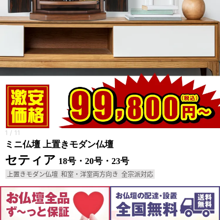
1
/
11
ミニ仏壇 上置きモダン仏壇
セティア
18号・20号・23号
上置きモダン仏壇
和室・洋室両方向き
全宗派対応