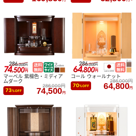
円
円〜
アクセントの開け閉めしやす
マグネットでピタリと閉まる
い取っ手
扉
マーベル 紫檀色・ミディア
コール ウォールナット
ムダーク
286,000
円
64,800
70
ウレタン塗装
286,000
円
%
OFF
円
74,500
73
%
OFF
円
3サイズでお部屋に
合わせて選べます