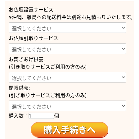
お仏壇設置サービス:
手元供養ステージ
※沖縄、離島への配送料金は別途お見積もりいたします。
みずほ オーク 13号
お仏壇引取りサービス:
【商品説明】
春のぬくもりを感じさせる桜のモチーフと柔らかなLEDの灯
お焚きあげ供養:
りが調和し、大切な人への想いを美しく照らす手元供養ステ
(引き取りサービスご利用の方のみ)
ージ「みずほ オーク 13号」。
上品な木目と洗練されたデザインが、日々の祈りの時間を静
かに、そして心豊かに彩ります。
閉眼供養:
■サイズ・重量
(引き取りサービスご利用の方のみ)
高さ約40×幅約37×奥行約24.5cm 約69kg
■原産国
購入数：
個
海外
■正面表面材