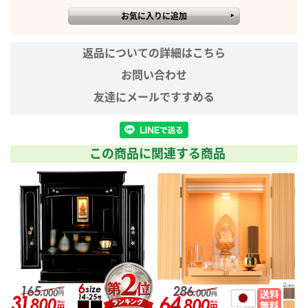
台輪：オーク薄板張り
戸板：オーク薄板張り
返品についての詳細はこちら
■主芯材
お問い合わせ
MDF
友達にメールですすめる
■表面仕上げ
ウレタン仕上げ
この商品に関連する商品
■機能
LEDダウンライト
■宗派
こちらのミニ骨壷は、すべてのご宗派でお祀りいただけま
す。
曹洞宗 真言宗 浄土真宗 西 東 本願寺派 大谷派 日蓮宗 浄土宗
時宗 天台宗 臨済宗 妙心寺派 禅宗 無宗派 他
※こちらは仏壇単品商品です。仏具、りんは含まれません。