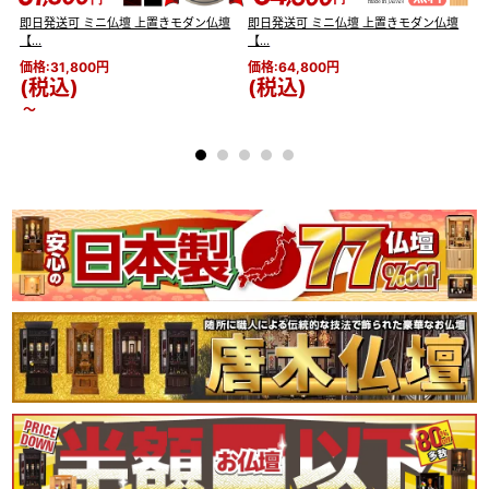
※実際のサイズと若干異なる場合がございます。
※実際の商品と色味が若干異なって見える場合がございます。
即日発送可 ミニ仏壇 上置きモダン仏壇
即日発送可 ミニ仏壇 上置きモダン仏壇
即
【...
【...
【.
価格:31,800円
価格:64,800円
価
心に寄り添う、
(税込)
(税込)
あたたかなLEDの灯り
～