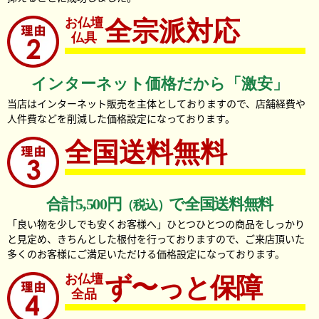
お仏壇
全宗派対応
仏具
インターネット価格だから「激安」
当店はインターネット販売を主体としておりますので、店舗経費や
人件費などを削減した価格設定になっております。
全国送料無料
合計5,500円
で全国送料無料
（税込）
「良い物を少しでも安くお客様へ」ひとつひとつの商品をしっかり
暖かな春を感じさせる
と見定め、きちんとした根付を行っておりますので、ご来店頂いた
桜のモチーフ
多くのお客様にご満足いただける価格設定になっております。
背面には、春の風情を感じさせる
お仏壇
ず〜っと保障
桜のモチーフが描かれており、
全品
お位牌やミニ骨壺を安置した際に、
華やかで優雅な雰囲気が内陣に広がります。