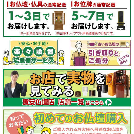
優しい光が特別な空間を演出
側面に施された繊細なスリットからは、
優しい光がこぼれ落ち、
空間にやわらかな陰影をもたらします。
木の温もりとLEDの洗練された光が合わさり、
お祀りの空間を特別な場所へと導きます。
美しいガラス板を
使用した内陣