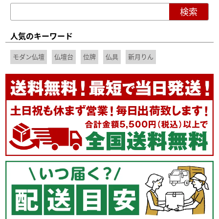
計算されたLED照明の光が魅せる
人気のキーワード
上質な木目と組み合わされたLED照明が、
モダン仏壇
仏壇台
位牌
仏具
新月りん
ステージ内をふんわりと包み、背面からの間接照明が
仏壇の存在感を一層引き立てます。
伝統と現代のデザインが調和した、
美しさあふれる供養ステージです。
スリットから
こぼれる柔らかな陰影