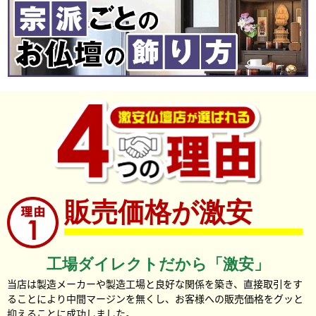
販売価格が激安
簡単お手入れ
取り外し可能なガラス板はお手入れも簡単で、
いつでも清潔で美しい状態を保つことができます。
工場ダイレクトだから「激安」
春の訪れを告げる
当店は製造メーカーや製造工場と良好な関係を築き、直接取引をす
ることにより中間マージンを無くし、お客様への販売価格をグッと
桜のデザイン
抑えることに成功しました。