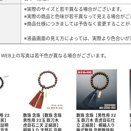
※実際のサイズと若干異なる場合がございます。
※実際の商品と色味が若干異なって見える場合がご
考
※商品仕様につきましては予告なく変更することが
※液晶画面の見え方によっては、実際より色合いが
とWEB上の写真は若干色が異なる場合がございます。
 22
数珠 念珠【数珠 念珠
数珠 念珠【男性用 22
絹房】
男性用 22玉 鉄刀木
玉 鉄刀木 青虎目石仕
 証明
虎目石二天 正絹房】
立 正絹房】 桐箱入り
 京念
桐箱入り 天然石 京都
略式数珠 京都数珠製