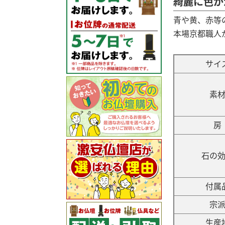
綺麗に色が
青や黄、赤等
本場京都職人
サイ
素
房
石の
付属
宗
生産