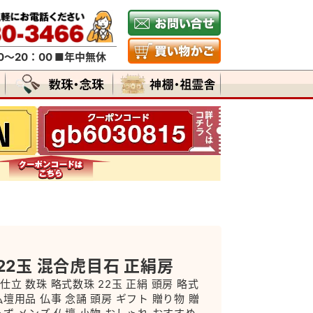
～20：00 ■年中無休
22玉 混合虎目石 正絹房
仕立 数珠 略式数珠 22玉 正絹 頭房 略式
仏壇用品 仏事 念誦 頭房 ギフト 贈り物 贈