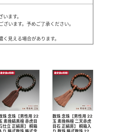
ざいます。
ございます。予めご了承ください。
濃く見える場合があります。
数珠 念珠【男性用 22
数珠 念珠【男性用 22
玉 素挽縞黒檀 赤虎目
玉 素挽栴檀 二天赤虎
石仕立 正絹房】 桐箱
目石 正絹房】 桐箱入
入り 略式数珠 略式念
り 数珠 略式数珠 22