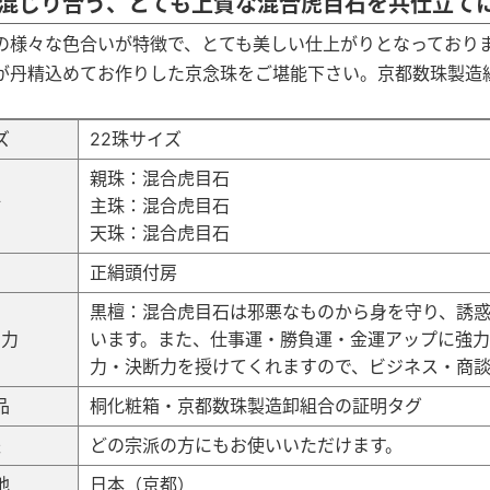
混じり合う、とても上質な混合虎目石を共仕立て
の様々な色合いが特徴で、とても美しい仕上がりとなっており
が丹精込めてお作りした京念珠をご堪能下さい。京都数珠製造
ズ
22珠サイズ
親珠：混合虎目石
材
主珠：混合虎目石
天珠：混合虎目石
正絹頭付房
黒檀：混合虎目石は邪悪なものから身を守り、誘惑
効力
います。また、仕事運・勝負運・金運アップに強力
力・決断力を授けてくれますので、ビジネス・商談
品
桐化粧箱・京都数珠製造卸組合の証明タグ
派
どの宗派の方にもお使いいただけます。
地
日本（京都）