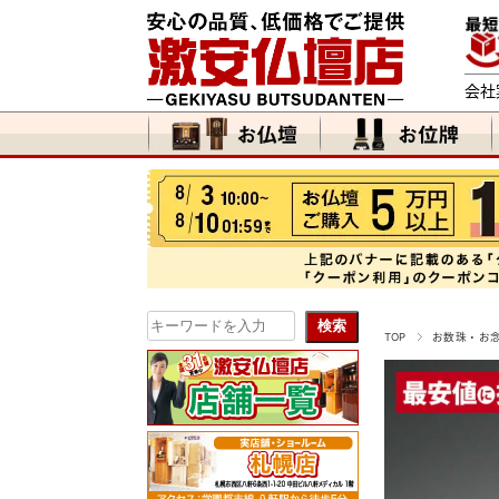
会社
TOP
お数珠・お