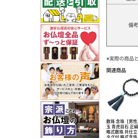
備
※実際の商品
関連商品
数珠 念珠【男性用
玉 青虎目石 正
略式数珠 共仕立
タグ付 略式念珠