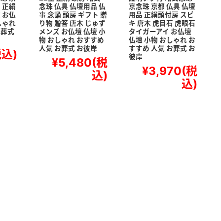
 正絹
念珠 仏具 仏壇用品 仏
京念珠 京都 仏具 仏壇
 お仏
事 念誦 頭房 ギフト 贈
用品 正絹頭付房 スビ
しゃれ
り物 贈答 唐木 じゅず
キ 唐木 虎目石 虎眼石
お葬式
メンズ お仏壇 仏壇 小
タイガーアイ お仏壇
物 おしゃれ おすすめ
仏壇 小物 おしゃれ お
人気 お葬式 お彼岸
すすめ 人気 お葬式 お
税込)
彼岸
¥5,480
(税
¥3,970
(税
込)
込)