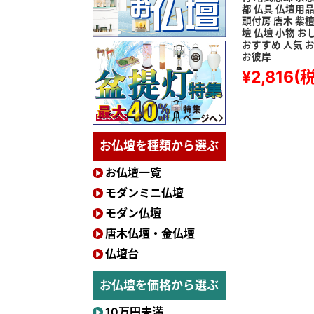
都 仏具 仏壇用品
頭付房 唐木 紫檀
壇 仏壇 小物 お
おすすめ 人気 
お彼岸
¥2,816
(
お仏壇を種類から選ぶ
お仏壇一覧
モダンミニ仏壇
モダン仏壇
唐木仏壇・金仏壇
仏壇台
お仏壇を価格から選ぶ
10万円未満