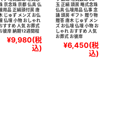
珠 京念珠 京都 仏具 仏
玉 正絹 頭房 略式念珠
壇用品 正絹頭付房 唐
仏具 仏壇用品 仏事 念
木 じゅず メンズ お仏
誦 頭房 ギフト 贈り物
壇 仏壇 小物 おしゃれ
贈答 唐木 じゅず メン
おすすめ 人気 お葬式
ズ お仏壇 仏壇 小物 お
お彼岸 納期12週間程
しゃれ おすすめ 人気
お葬式 お彼岸
¥9,980
(税
¥6,450
(税
込)
込)