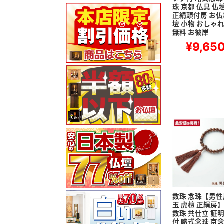
珠 京都 仏具 仏
正絹頭付房 お仏
壇 小物 おしゃれ
無料 お彼岸
¥9,65
数珠 念珠【男性用
玉 虎檀 正絹房】
数珠 共仕立 証
付 略式念珠 京念