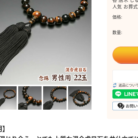
答 唐木 じ
人気 お葬式
価格:
数量:
返品につい
明】