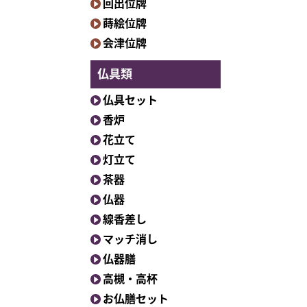
回出位牌
蒔絵位牌
会津位牌
仏具類
仏具セット
香炉
花立て
灯立て
茶器
仏器
線香差し
マッチ消し
仏器膳
高槻・高杯
お仏膳セット