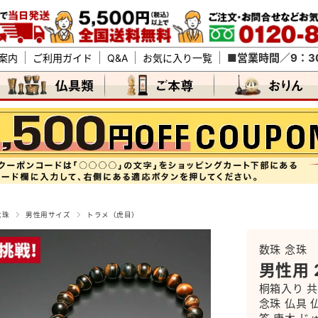
■営業時間／9：30
案内
ご利用ガイド
Q&A
お気に入り一覧
念珠
男性用サイズ
トラメ（虎目）
数珠 念珠
男性用 
桐箱入り 共
念珠 仏具 