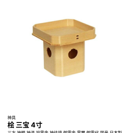
神具
桧 三宝 4寸
三方 神棚 神道 祖霊舎 神徒壇 御霊舎 霊璽 御霊代 国産 日本製