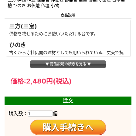
檜 ひのき お仏壇 仏壇 小物
商品説明
三方(三宝)
供物を載せるためにお使いいただける台です。
ひのき
古くから寺社仏閣の建材としても用いられている、丈夫で抗
菌性のある素材です。
▼ 商品説明の続きを見る ▼
安心の品質、国産神具
伝統を受け継いだ職人が、腕によりをかけて造りました。
価格:
2,480円
(税込)
細かな部分まで心の行き届いた、高品質な造りで長く安心し
てお使いいただけます。
注文
【商品サイズ】
購入数：
個
4.0寸
総高さ
10.5cm
皿幅
13.2cm