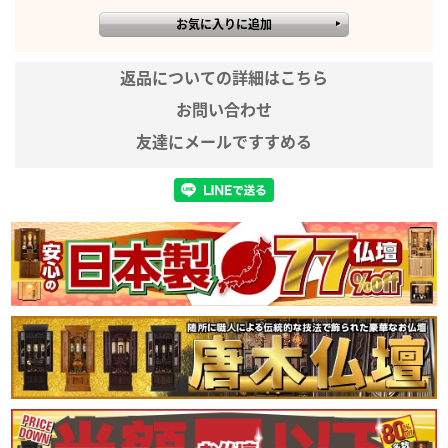
皿高さ
2.3cm
台幅
8cm
返品についての詳細はこちら
台高さ
8.2cm
お問い合わせ
材質
檜
友達にメールですすめる
生産地
日本製
※実際のサイズと若干異なる場合が
ございます。
※実際の商品と色味が若干異なって
見える場合がございます。
備考
※商品仕様につきましては予告なく
変更することがございます。予めご
了承ください。