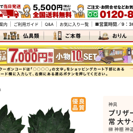
■営業時間／9：30
案内
ご利用ガイド
Q&A
お気に入り一覧
具
神具
プリザー
常 大サ
榊 神棚 神