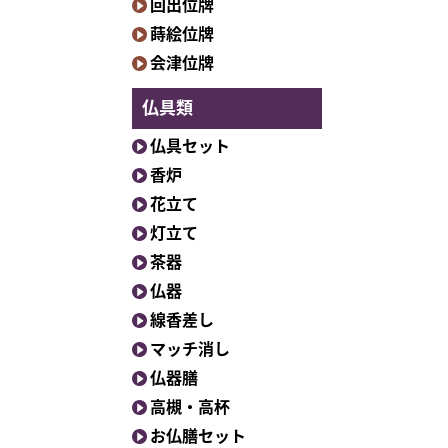
回出位牌
蒔絵位牌
会津位牌
仏具類
仏具セット
香炉
花立て
灯立て
茶器
仏器
線香差し
マッチ消し
仏器膳
高槻・高杯
お仏膳セット