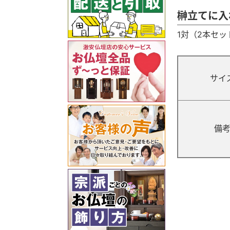
榊立てに入
1対（2本セ
サイ
備