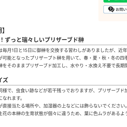
明】
！ずっと瑞々しいプリザーブド榊
は毎月1日と15日に御榊を交換する習わしがありましたが、近
が可能となったプリザープト榊を用いて、春・夏・秋・冬の四
榊をそのままプリザーブド加工し、水やり・水換え不要で長期
イズ
同様で、虫食い跡などが若干残っでおりますが、プリザーブド
になれます。
が直接当たる場所や、加湿器の上などには飾らないでください
生花の本榊の生育状態が個々に違うため、葉に色ムラがあるよ