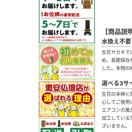
【商品説
水換え不要
生花サカキで
め、長期保存
した。本物の
選べる3サ
生花の本榊と
心してご使用
エアコンの風
加工している
ざいません。