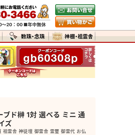
～20：00 ■年中無休
ブド榊 1対 選べる ミニ 通
イズ
道 祖霊舎 神徒壇 御霊舎 霊璽 御霊代 お仏