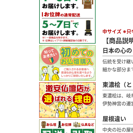
中サイズ ※
【商品説
日本の心の
伝統を受け継
細かな部分ま
東濃桧（と
東濃桧は、岐
伊勢神宮の遷
屋根違い
中央の社の屋