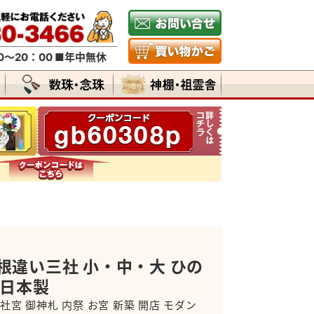
～20：00 ■年中無休
根違い三社 小・中・大 ひの
 日本製
社宮 御神札 内祭 お宮 新築 開店 モダン