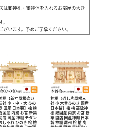
ズは御神札・御神体を入れるお部屋の大き
す。
ございます。予めご了承ください。
神棚【新寸屋根違い
神棚【通し片屋根三
三社 小・中・大 ひの
社 小 木曽ひのき 国産
き 国産 日本製】桧 檜
日本製】桧 檜 高級神
総国産 内祭 お宮 新築
棚 総国産 内祭 お宮 新
開店 国産 神棚 モダン
築 開店 国産神棚 日本
おしゃれ ひのき 桧 檜
製 神棚 尾州 桧 檜 高