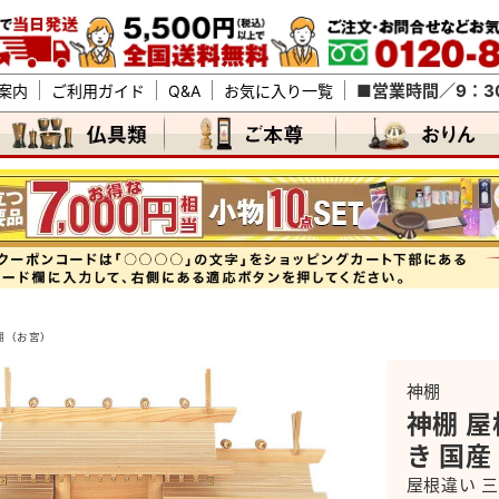
■営業時間／9：30
案内
ご利用ガイド
Q&A
お気に入り一覧
棚（お宮）
神棚
神棚 屋
き 国産
屋根違い 三