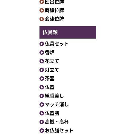
回出位牌
蒔絵位牌
会津位牌
仏具類
仏具セット
香炉
花立て
灯立て
茶器
仏器
線香差し
マッチ消し
仏器膳
高槻・高杯
お仏膳セット