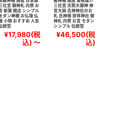
高級神棚 国産 日本製
級神棚 国産 屋根違い
三社宮 御神札 内祭 お
三社宮 天照大御神 神
宮 新築 開店 シンプル
宮大麻 氏神神社のお
モダン神棚 お仏壇 仏
札 氏神様 崇拝神社 御
壇 小物 おすすめ 人気
神札 内祭 お宮 モダン
伝統型
シンプル 伝統型
¥17,980
(税
¥46,500
(税
込)
～
込)