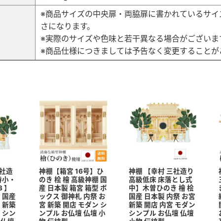
※商品サイズの中央扉・両脇扉に書かれているサイ
さになります。
考
※実際のサイズや色味と若干異なる場合がございま
※商品仕様につきましては予告なく変更することが
社造
神棚【箱宮 16号】ひ
神棚 【幸村 三社造り
特小・
のき 桧 檜 高級神棚 国
高級低床 床落とし式
3 】
産 日本製 箱宮 箱型 ボ
中】木曽ひのき 檜 桧
 国産
ックス 御神札 内祭 お
国産 日本製 内祭 お宮
 新築
宮 新築 開店 モダン シ
新築 開店 内宮 モダン
 シン
ンプル お仏壇 仏壇 小
シンプル お仏壇 仏壇