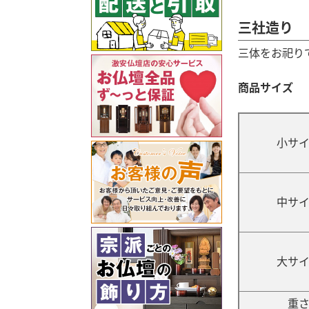
三社造り
三体をお祀り
商品サイズ
小サ
中サ
大サ
重