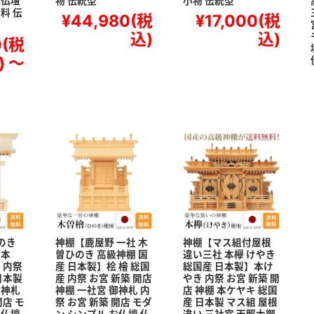
お仏壇
物 伝統型
小物 伝統型
料 伝
¥44,980
(税
¥17,000
(税
込)
込)
0
(税
)
～
のき
神棚【鹿屋野 一社 木
神棚【マス組付屋根
日本
曽ひのき 高級神棚 国
違い三社 本欅 けやき
 内祭
産 日本製】桧 檜 総国
総国産 日本製】本け
日本製
産 内祭 お宮 新築 開店
やき 内祭 お宮 新築 開
御神札
神棚 一社宮 御神札 内
店 神棚 本ケヤキ 総国
開店 モ
祭 お宮 新築 開店 モダ
産 日本製 マス組 屋根