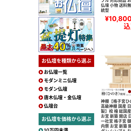
プル 対応商品 
仏壇 小物 送料無
統型
¥10,80
込
お仏壇を種類から選ぶ
お仏壇一覧
モダンミニ仏壇
モダン仏壇
唐木仏壇・金仏壇
神棚【格子宮ひ
仏壇台
高級神棚 国産 
製】桧 檜 総国産
お宮 新築 開店 
お仏壇を価格から選ぶ
一社宮 格子宮 
内祭 お宮 新築 
10万円未満