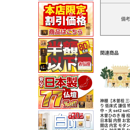
備
関連商品
神棚【木曽桧 三
り 低床式 謙信 
中・大 set2 set
木曽ひのき 檜 桧
日本製 内祭 お宮
開店 内宮 モダン