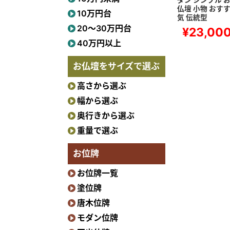
ダン シンプル 
仏壇 小物 おすす
10万円台
気 伝統型
20〜30万円台
¥23,00
40万円以上
お仏壇をサイズで選ぶ
高さから選ぶ
幅から選ぶ
奥行きから選ぶ
重量で選ぶ
お位牌
お位牌一覧
塗位牌
唐木位牌
モダン位牌