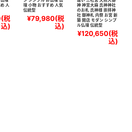
お仏壇
ン シンプル お仏壇 仏
違い 三社宮 天照大御
め 人
壇 小物 おすすめ 人気
神 神宮大麻 氏神神社
伝統型
のお札 氏神様 崇拝神
社 御神札 内祭 お宮 新
0
(税
¥79,980
(税
築 開店 モダン シンプ
込)
込)
ル仏壇 伝統型
¥120,650
(税
込)