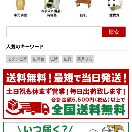
人気のキーワード
モダン仏壇
仏壇台
位牌
仏具
新月りん