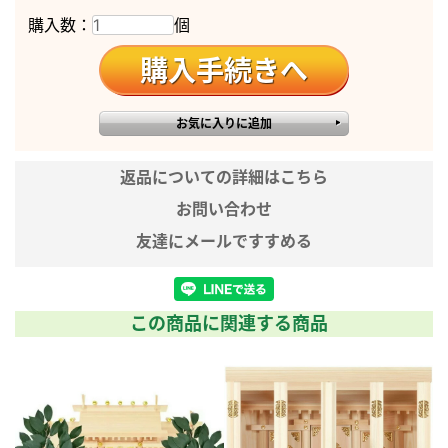
購入数：
個
一社造り
お札を重ねてお祀りできる、コンパクトな造りです。
お札の納め方の仕様
扉枠はずし
扉部分を外して納めることができます。
大扉・小扉は通しになっています。
返品についての詳細はこちら
外寸
お問い合わせ
高さ49×幅43×奥行28cm
友達にメールですすめる
内寸
サイズ
高さ31×幅15×奥行き9cm
天照大神宮のお札(高さ24.5×幅
6.8cm)が入ります。
この商品に関連する商品
重量
約3.0kg
神具セット：中サイズ 神鏡：2.0
神具の大きさ
寸 雲板：中サイズ 神棚板：中サ
の目安
イズ