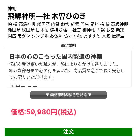
神棚
飛騨神明一社 木曽ひのき
桧 檜 高級神棚 総国産 内祭 お宮 新築 開店 尾州 桧 檜 高級神棚
純国産 総国産 日本製 棟持ち柱 一社宮 御神札 内祭 お宮 新築
開店 モダン シンプル お仏壇 仏壇 小物 おすすめ 人気 伝統型
商品説明
日本の心のこもった国内製造の神棚
伝統を受け継いだ職人が、腕によりをかけて造りました。
細かな部分まで心の行き届いた、高品質な造りで長く安心し
てお祀りいただけます。
木曽ひのき
▼ 商品説明の続きを見る ▼
「木曽ひのき」は、1200年の歴史を持つ伊勢神宮の祭儀や御
神木にも用いられる高級木材です。
「木の里」で産出された木曽ひのきは、細かい木目が美しく
価格:
59,980円
(税込)
耐久性や抗菌性にも優れており、建材としても広く用いられ
ます。
注文
棟持ち柱が付いた神明造りの神棚です。