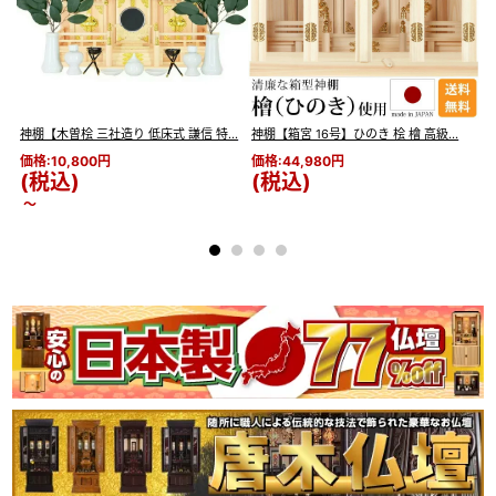
※神棚のみの販売です。神具類は付属
しません。
※実際のサイズと若干異なる場合が
ございます。
※実際の商品と色味が若干異なって
や
神棚【木曽桧 三社造り 低床式 謙信 特...
神棚【箱宮 16号】ひのき 桧 檜 高級...
神
見える場合がございます。
価格:10,800円
価格:44,980円
価
備考
※商品仕様につきましては予告なく
(税込)
(税込)
変更することがございます。予めご
～
了承ください。
※液晶画面の見え方によっては、実
際より色合いが濃く見える場合があ
ります。