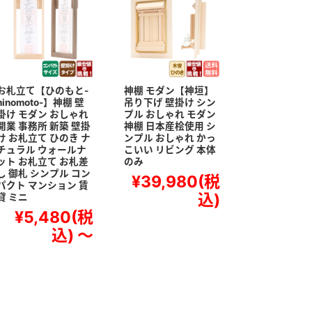
お札立て【ひのもと-
神棚 モダン【神垣】
hinomoto-】神棚 壁
吊り下げ 壁掛け シン
掛け モダン おしゃれ
プル おしゃれ モダン
開業 事務所 新築 壁掛
神棚 日本産桧使用 シ
け お札立て ひのき ナ
ンプル おしゃれ かっ
チュラル ウォールナ
こいい リビング 本体
ット お札立て お札差
のみ
し 御札 シンプル コン
¥39,980
(税
パクト マンション 賃
込)
貸 ミニ
¥5,480
(税
込)
～