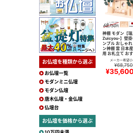
神棚 モダン【瑞鳥
Zuicyou-】壁
ンプル おしゃれ
ン神棚 雲 日本
用 お札立て お
メーカー希望小
お仏壇を種類から選ぶ
¥68,750
¥35,60
お仏壇一覧
モダンミニ仏壇
モダン仏壇
唐木仏壇・金仏壇
仏壇台
お仏壇を価格から選ぶ
10万円未満