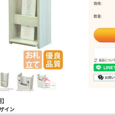
価格:
数量:
返品につい
明】
ザイン