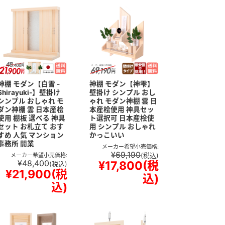
神棚 モダン【白雪 -
神棚 モダン【神雫】
Shirayuki-】壁掛け
壁掛け シンプル おし
シンプル おしゃれ モ
ゃれ モダン神棚 雲 日
ダン神棚 雲 日本産桧
本産桧使用 神具セッ
使用 棚板 選べる 神具
ト選択可 日本産桧使
セット お札立て おす
用 シンプル おしゃれ
すめ 人気 マンション
かっこいい
事務所 開業
メーカー希望小売価格:
¥69,190
メーカー希望小売価格:
(税込)
¥48,400
¥17,800
(税
(税込)
¥21,900
(税
込)
込)