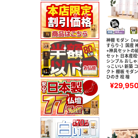
神棚 モダン【sura
すらり-】国産 
+神具セットの
セット 日本産桧
シンプル おしゃ
っこいい 新築 
クト 棚板 モダ
ひのき 桧 檜
¥29,95