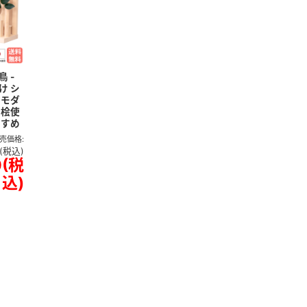
 -
掛け シ
 モダ
産桧使
すすめ
売価格:
(税込)
0
(税
込)