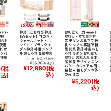
ri -
神具【こもれび 神具
お札立て【舞-mai-】
神棚
8点セット】ひのき・
壁掛け・立て置き対
組合せ
ウォールナット・ホ
応 モダン お札立て 神
使用
ワイト・ブラック モ
札 シンプル 事務所 新
れ か
ダン神具 神棚 シンプ
築 開業 賃貸 神楽 おし
コンパ
ル おしゃれ 高級神具
ゃれ モダン お札立て
ン神棚
壁掛け お札入れ 日本
メーカー希望小売価格:
産 国産 デザイン コン
¥36,300
(税込)
パクト カジュアル 簡
¥12,980
(税
0
(税
易 簡単 和モダン 本体
込)
込)
のみ ミニ
¥5,220
(税
込)