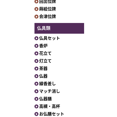
回出位牌
蒔絵位牌
会津位牌
仏具類
仏具セット
香炉
花立て
灯立て
茶器
仏器
線香差し
マッチ消し
仏器膳
高槻・高杯
お仏膳セット