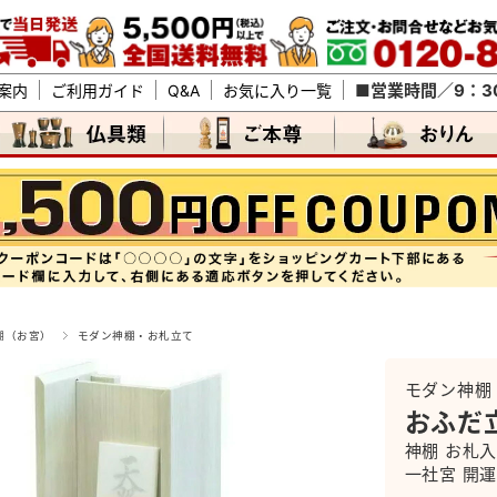
■営業時間／9：30
案内
ご利用ガイド
Q&A
お気に入り一覧
棚（お宮）
モダン神棚・お札立て
モダン神棚
おふだ
神棚 お札
一社宮 開運