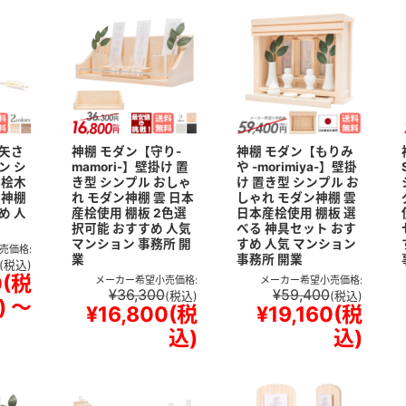
矢さ
神棚 モダン【守り-
神棚 モダン【もりみ
ン シ
mamori-】壁掛け 置
や -morimiya-】壁掛
 桧木
き型 シンプル おしゃ
け 置き型 シンプル お
ン神棚
れ モダン神棚 雲 日本
しゃれ モダン神棚 雲
め 人
産桧使用 棚板 2色選
日本産桧使用 棚板 選
択可能 おすすめ 人気
べる 神具セット おす
マンション 事務所 開
すめ 人気 マンション
売価格:
業
事務所 開業
(税込)
0
(税
メーカー希望小売価格:
メーカー希望小売価格:
¥36,300
¥59,400
(税込)
(税込)
)
～
¥16,800
(税
¥19,160
(税
込)
込)