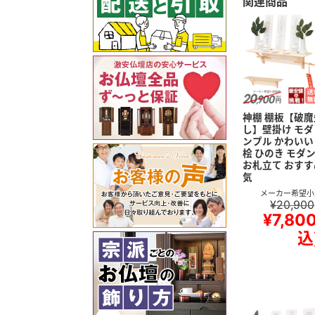
関連商品
神棚 棚板【破魔
し】壁掛け モダ
ンプル かわいい
桧 ひのき モダ
お札立て おすす
気
メーカー希望小
¥20,900
¥7,80
込