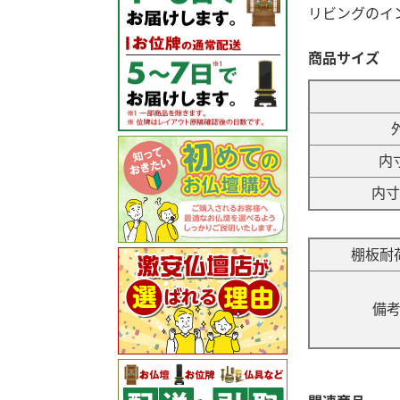
リビングのイ
商品サイズ
内寸
内寸
棚板耐
備