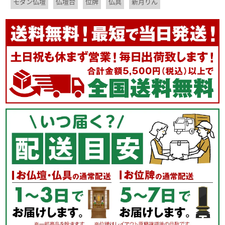
モダン仏壇
仏壇台
位牌
仏具
新月りん