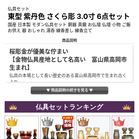
仏具セット
東型 紫丹色 さくら彫 3.0寸 6点セット
国産 日本製 モダン仏具セット 銅器 真鍮 お仏壇 仏壇 小物 ご飯
お供え 器 おしゃれ 湯呑 線香差し 線香立て
商品説明
桜彫金が優美な佇まい
【金物仏具産地として名高い 富山県高岡市
生まれ】
仏具の本場として長い歴史のある富山県高岡市で生まれ古く
より
継承されてきた伝統の技と高度な鍛造技術により、美しく高
▼ 商品説明の続きを見る ▼
品質
な仏具になります。
仏具セットランキング
【重厚感ある真鍮製】
銅と亜鉛の合金である真鍮はずっしりとした重みがあり、錆
びや
変色に強くいつまでも変わらない綺麗な輝きが楽しめます。