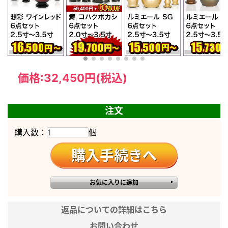
【美しい丸みと煌めく桜彫金】
丸みを帯びたフォルムと深みのあるワインレッドが落ち着い
た雰囲
気を醸し出し、手彫りで施された桜彫金が華やかさをもたら
します。
可愛らしいデザインはどんなお仏壇の中も美しく上品に彩り
価格:
32,450円
(税込)
ます。
東型 30 紫檀色 6具足
注文
茶器 高さ7.7cm×径5.0cm
仏器 高さ5.7cm×径4.5cm
購入数：
個
花立 高さ9.5cm×径7.5cm
商品サイズ
香炉 高さ6.5cm×径9.2cm
灯立 高さ9.4cm×径7.5cm
線香差し 高さ6.3cm×幅3.5cm
材質
真鍮
返品についての詳細はこちら
※実際のサイズと多少異なる場合が
あります。
お問い合わせ