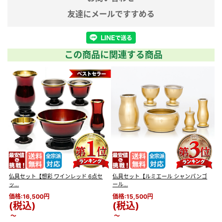
※実際の商品と色味が若干異なって
友達にメールですすめる
備考
見える場合がございます。
※商品仕様につきましては予告なく
変更することがございます。予めご
この商品に関連する商品
了承ください。
仏具セット【想彩 ワインレッド 6点セ
仏具セット【ルミエール シャンパンゴ
仏
ッ...
ール...
2..
価格:16,500円
価格:15,500円
価
(税込)
(税込)
～
～