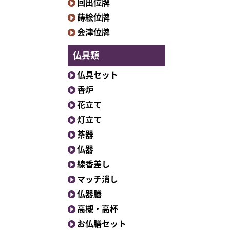
回出位牌
蒔絵位牌
会津位牌
仏具類
仏具セット
香炉
花立て
灯立て
茶器
仏器
線香差し
マッチ消し
仏器膳
高槻・高杯
お仏膳セット