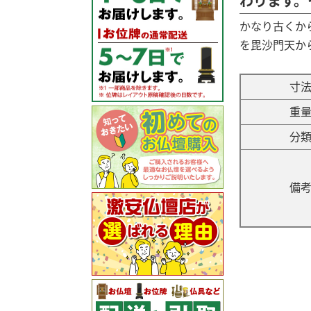
わります。
かなり古くか
を毘沙門天か
寸
重
分
備