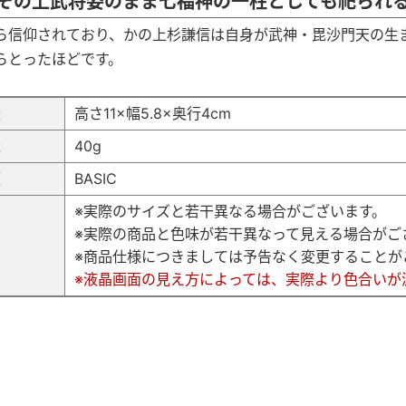
その上武将姿のまま七福神の一柱としても祀られ
ら信仰されており、かの上杉謙信は自身が武神・毘沙門天の生
らとったほどです。
法
高さ11×幅5.8×奥行4cm
量
40g
類
BASIC
※実際のサイズと若干異なる場合がございます。
※実際の商品と色味が若干異なって見える場合がご
考
※商品仕様につきましては予告なく変更することが
※液晶画面の見え方によっては、実際より色合いが