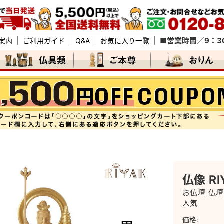
■営業時間／9：30
案内
ご利用ガイド
Q&A
お気に入り一覧
仏像 RI
お仏壇 仏壇
人気
価格: