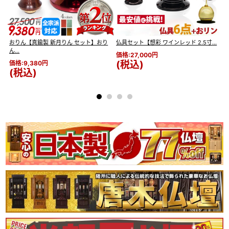
変更することがございます。予めご
了承ください。
】
おりん【真鍮製 新月りん セット】おり
仏具セット【想彩 ワインレッド 2.5寸...
仏
ん...
ハ.
価格:27,000円
(税込)
価格:9,380円
価
(税込)