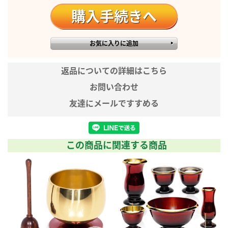
高さ度な技術で造り上げるmade in Japan
仏具の本場として長い歴史のある富山県高さ岡市で作られた
エコー。古くより継承されてきた伝統の技と、高さ度な鍛造
技術を用いて高さ品質で美しい音色を響かせます。
華やか雰囲気を演出するゴールド
返品についての詳細はこちら
高さ級感あふれるゴールドはお仏壇や周りを華やかな明るい
印象を与えます。エコーは、ゴールド、シルバーの2種類から
お問い合わせ
お選びいただけます。
友達にメールですすめる
商品サイズ
高さ6.0×直径4.2cm
カラー
シルバー
材質
この商品に関連する商品
本体/青銅 鳴り玉/PC
産地
日本（富山県高さ岡市）
※実際のサイズと若干異なる場合が
ございます。
※実際の商品と色味が若干異なって
備考
見える場合がございます。
※商品仕様につきましては予告なく