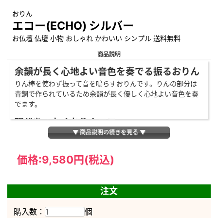
おりん
エコー(ECHO) シルバー
お仏壇 仏壇 小物 おしゃれ かわいい シンプル 送料無料
商品説明
余韻が長く心地よい音色を奏でる振るおりん
りん棒を使わず振って音を鳴らすおりんです。りんの部分は
青銅で作られているため余韻が長く優しく心地よい音色を奏
でます。
現代をつなぐおりんエコー
▼ 商品説明の続きを見る ▼
デザインは音を重視したシンプルな形状をしています。エコ
ーは現代をつなぐおりんとして、心を癒すベルとして、イン
テリアとしてご使用ください。
価格:
9,580円
(税込)
かわいいモダンおりん
円錐型のかわいい個性的なおりんです。丸みを帯びた三角フ
注文
ォルムが何とも言えず愛らしく、デザイン、音色ともにこだ
わって作られたおりんです。
購入数：
個