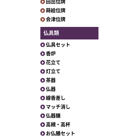
回出位牌
蒔絵位牌
会津位牌
仏具類
仏具セット
香炉
花立て
灯立て
茶器
仏器
線香差し
マッチ消し
仏器膳
高槻・高杯
お仏膳セット