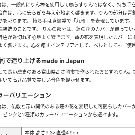
ん)は、一般的にりん棒を使用して鳴らすりんではなく、持ち手
音色は、心に安らぎを与え心地よく響きます。りんの部分は青
間を彩ります。 持ち手は真鍮製で「九輪」を表現しています。
輪装飾のことです。 りんの部分は、蓮の花のカバーが覆ってい
音色が途切れず心地よく響きます。蓮の花を表現したカバーに
よく響きます。心を癒すインテリアとして、ベルとしてもご使
で造り上げるmade in Japan
して長い歴史のある富山県高さ岡市で作られたおとずれりん。
用いて高さ品質で美しい音色を響かせます。
ラーバリエーション
ん)は、仏教と深い関係のある蓮の花を表現した可愛らしカバー
、ピンクと2種類のカラーバリエーションから選べます。
本体 高さ9.3×直径4.9cm