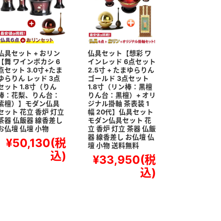
仏具セット + おリン
仏具セット【想彩 ワ
【舞 ワインボカシ 6
インレッド 6点セット
点セット 3.0寸+たま
2.5寸 + たまゆらりん
ゆらりん レッド 3点
ゴールド 3点セット
セット 1.8寸（りん
1.8寸（リン棒：黒檀
棒：花梨、りん台：
りん台：黒檀）+ オリ
紫檀）】モダン仏具
ジナル掛軸 茶表装 1
セット 花立 香炉 灯立
幅 20代】仏具セット
茶器 仏飯器 線香差し
モダン仏具セット 花
お仏壇 仏壇 小物
立 香炉 灯立 茶器 仏飯
器 線香差し お仏壇 仏
¥50,130
(税
壇 小物 送料無料
込)
¥33,950
(税
込)