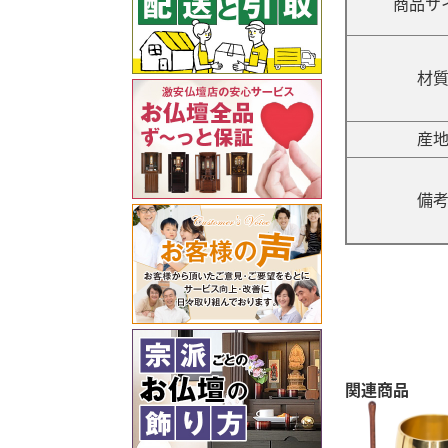
商品サ
材
産
備
関連商品