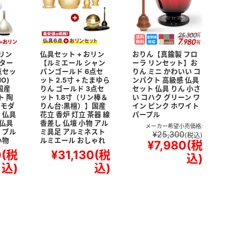
おリン
仏具セット + おリン
おりん【真鍮製 フロ
ター
【ルミエール シャン
ーラ リンセット】お
5点セッ
パンゴールド 6点セ
りん ミニ かわいい コ
O)
ット 2.5寸 + たまゆら
ンパクト 高級感 仏具
国産
りん ゴールド 3点セ
セット 仏具 りん 小さ
 陶
ット 1.8寸（リン棒＆
い コハク グリーン ワ
 モダ
りん台:黒檀）】国産
イン ピンク ホワイト
 仏具
花立 香炉 灯立 茶器 線
パープル
仏具
香差し 仏壇 小物 アル
メーカー希望小売価格:
 ブル
ミ具足 アルミネスト
¥25,300
(税込)
小物
ルミエール おしゃれ
¥7,980
(税
0
(税
¥31,130
(税
込)
込)
込)