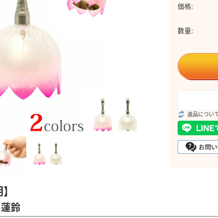
価格:
数量:
返品につい
明】
 蓮鈴