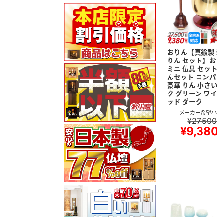
おりん【真鍮製 
りん セット】お
ミニ 仏具 セット
んセット コンパ
豪華 りん 小さい
ク グリーン ワ
ッド ダーク
メーカー希望小
¥27,500
¥9,38