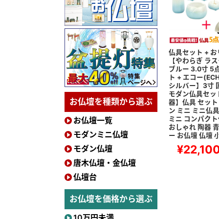
仏具セット + 
【やわらぎ ラス
ブルー 3.0寸 
ト + エコー(ECH
シルバー】3寸 
モダン仏具セット
お仏壇を種類から選ぶ
器】仏具 セット
ン ミニ ミニ仏具
ミニ コンパクト
お仏壇一覧
おしゃれ 陶器 青
モダンミニ仏壇
ー お仏壇 仏壇 
¥22,10
モダン仏壇
唐木仏壇・金仏壇
仏壇台
お仏壇を価格から選ぶ
10万円未満