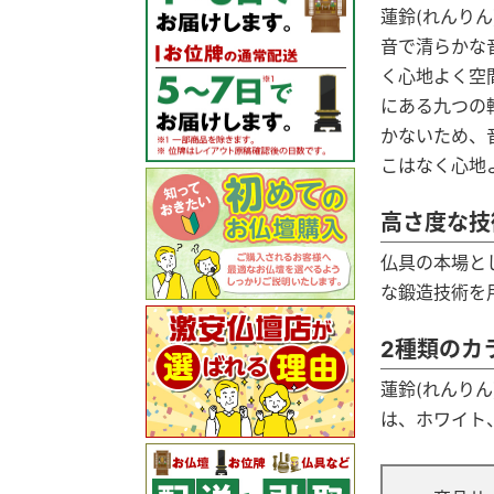
蓮鈴(れんり
音で清らかな
く心地よく空
にある九つの
かないため、
こはなく心地
高さ度な技術
仏具の本場と
な鍛造技術を
2種類のカ
蓮鈴(れんり
は、ホワイト