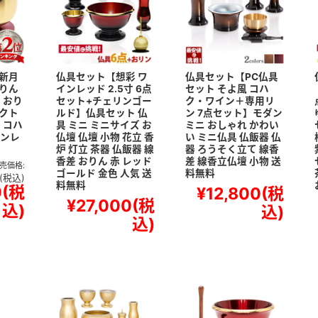
新月
仏具セット【想彩 ワ
仏具セット【PC仏具
りん
インレッド 2.5寸 6点
セット そよ風 コハ
 おり
セット+チェリンゴー
ク・ワイン＋専用リ
クト
ルド】仏具セット 仏
ン 7点セット】モダン
 コハ
具 ミニ ミニサイズ お
ミニ おしゃれ かわい
インレ
仏壇 仏壇 小物 花立 香
い ミニ仏具 仏飯器 仏
炉 灯立 茶器 仏飯器 線
器 ろうそく立て 線香
香差 おりん 赤 レッド
差 線香立仏壇 小物 送
売価格:
ゴールド 金色 人気 送
料無料
(税込)
料無料
0
(税
¥12,800
(税
¥27,000
(税
込)
込)
込)