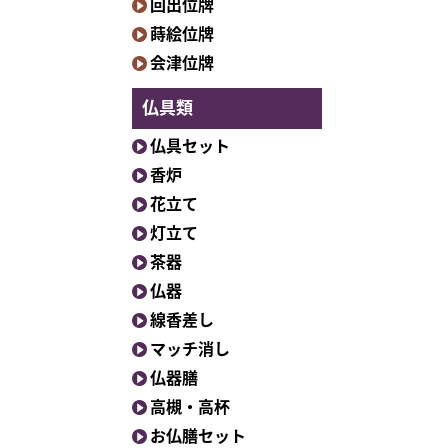
回出位牌
蒔絵位牌
会津位牌
仏具類
仏具セット
香炉
花立て
灯立て
茶器
仏器
線香差し
マッチ消し
仏器膳
高槻・高杯
お仏膳セット