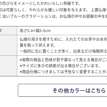
の花びらをイメージしたかわいらしい茶器です。
形は可愛らしく、やわらかな優しい印象を与えます。 上置仏壇
く淡いブルーのグラデーションは、お仏壇の中やお部屋の中を
ズ
高さ5.4×幅5.5cm
仏様の渇きを癒すために、入れたてのお茶やお水
途
蓋を取って供えます。
一般的に左に置くことが多く、出来るだけ毎朝供
※実際の商品と色味が若干異なって見える場合がご
考
※サイズに多少の誤差が出る場合がございます。
※商品仕様につきましては予告なく変更することが