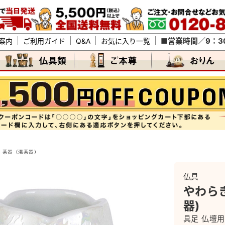
■営業時間／9：30
案内
ご利用ガイド
Q&A
お気に入り一覧
茶器（湯茶器）
仏具
やわら
器)
具足 仏壇用