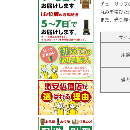
チューリップ
丸みを帯びた
また、光り輝
サイ
用
備