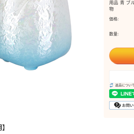
用品 青 ブ
物
価格:
数量:
返品につい
明】