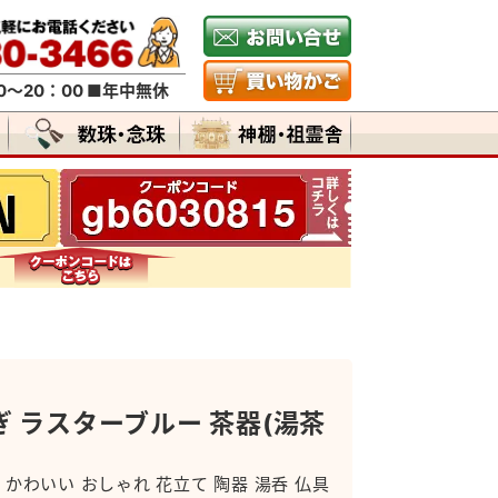
～20：00 ■年中無休
ぎ ラスターブルー 茶器(湯茶
 かわいい おしゃれ 花立て 陶器 湯呑 仏具