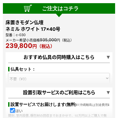
ご注文はコチラ
床置きモダン仏壇
ネミル ホワイト 17×40号
型番：c-030
935,000
メーカー希望小売価格
円（税込）
239,800
円（税込）
おすすめ仏具の同時購入はこちら
仏具セット：
ご本尊：
設置引取サービスのご利用はこちら
設置サービスでお届けします(無料)
:
※沖縄離島は別途費用
ご宗派：
はい
開封､室内設置､梱包材の回収までおまかせで、10万円以上ご購入で無