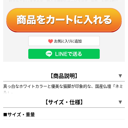
料でおこないますので、安心で便利なサービスです。当日、お届け前に
ドライバーから電話連絡があるので安心してお待ちください。
楽々設置宅急便サービスなら
開封､室内設置､梱包材
回収
の
まで
おまかせで、おこないます。
開封､室内設置､梱包材の回収までおまかせで、10万円以上ご購入で無
料でおこないますので、安心で便利なサービスです。当日、お届け前に
ドライバーから電話連絡があるので安心してお待ちください。
お仏壇引取りサービス:
当店でお仏壇・祖霊舎をご購入していただいたお客様を対象に、今まで
使用していた古いお仏壇・祖霊舎のお引き取り＆処分をさせていただく
【商品説明】
サービスです。
お焚きあげ供養
:
※引き取りサービスご利用の方のみ
真っ白なホワイトカラーと優美な猫脚が印象的な、国産仏壇「ネミ
ル」。
つや消しの落ち着いたホワイトにミストガラスを組み合わせ、扉を
【サイズ・仕様】
閉じても内部の内陣がうっすらと見える、洗練されたデザインで
閉眼供養
:
※引き取りサービスご利用の方のみ
す。曲線を取り入れた欄間や背板のLEDライトも美しく、リビング
■サイズ・重量
や洋室にも合わせやすいお仏壇です。静岡県で丁寧に製作され、ス
ライド式仏具板や取り外し可能な本尊台、引き出し、下台収納も備
17×40号
高さ117.5×幅50×奥行43cm 約39kg