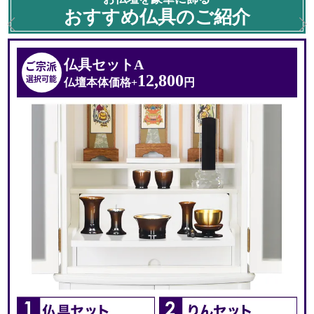
ホワイトカラー
おすすめ仏具のご紹介
つや消しで光沢感を抑えることにより
落ち着いたナチュラルな印象に与える
見た目になっております。
仏具セットA
ご宗派
その為、他のインテリアとの相性が抜群に良く、
12,800
選択可能
仏壇本体価格+
円
洋室やリビングにもピッタリなデザインに
仕上げられています。
豊富な収納スペースと
機能