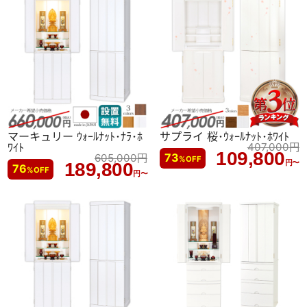
マーキュリー ｳｫｰﾙﾅｯﾄ･ﾅﾗ･ﾎ
サプライ 桜･ｳｫｰﾙﾅｯﾄ･ﾎﾜｲﾄ
ﾜｲﾄ
407,000
円
109,800
73
605,000
円
%
OFF
円〜
189,800
76
%
OFF
円〜