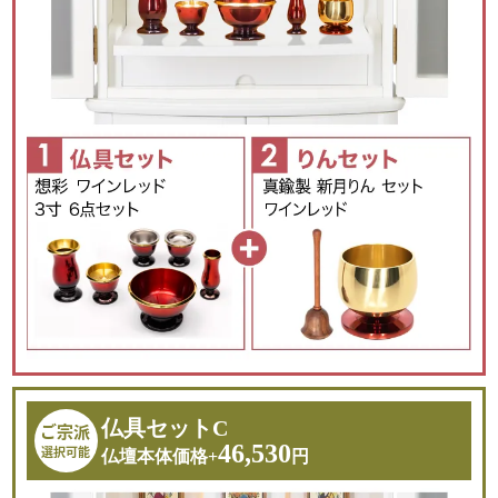
スライド式仏具板
引き出し収納
設置可能領域
収納可能領域
幅38.5×奥行28.0cm
幅35.5×奥行25.0×深さ
4.5cm
下台収納
取り外し可能な本尊台
収納可能領域
高さ24.5×幅43.5×奥行
37.5cm
仏具セットC
ご宗派
46,530
選択可能
仏壇本体価格+
円