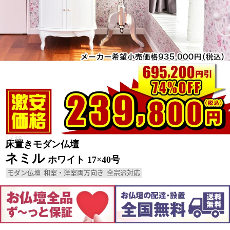
1
/
18
床置きモダン仏壇
ネミル
ホワイト 17×40号
モダン仏壇
和室・洋室両方向き
全宗派対応