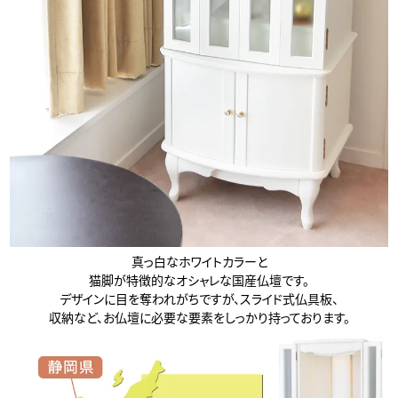
蓮宗 浄土宗 時宗 天台宗 臨済宗 妙心寺派 禅宗 無
宗派 他
※お仏壇のみの販売です。仏具類・仏壇台は付属しません。
※実際のサイズと若干異なる場合がございます。
※実際の商品と色味が若干異なって見える場合がございます。
※商品仕様につきましては予告なく変更することがございます。予
めご了承ください。
※お仏壇の設置の説明書、お仏壇の基本的な飾り方はこちら
真っ白なホワイトカラーと
猫脚が特徴的なオシャレな国産仏壇です。
デザインに目を奪われがちですが、スライド式仏具板、
収納など、お仏壇に必要な要素をしっかり持っております。