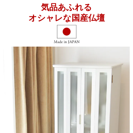
えています。
購入数：
個
気品あふれる
■お位牌・仏具の推奨サイズ
オシャレな国産仏壇
仏像
31cm前後
掛軸
30代
位牌
4.0～4.5寸
仏具
3.0～3.5寸
■仕様
原産国
日本（静岡県）
正面表面材
台輪：MDF／戸板：MDF
主芯材
MDF
表面仕上げ
ウレタン仕上げ
機能
LEDライト／スライド式仏具板／引き出し／下台
収納
宗派
すべてのご宗派でお祀りいただけます。
曹洞宗 真言宗 浄土真宗 西 東 本願寺派 大谷派 日