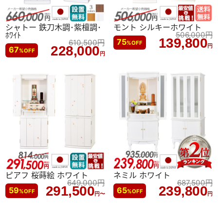
シャトー 鉄刀木調･紫檀調･
モント シルキーホワイト
ﾎﾜｲﾄ
506,000
円
139,800
75
610,500
円
%
OFF
円
228,000
67
%
OFF
円
ピアフ 桜蒔絵 ホワイト
ネミル ホワイト
649,000
円
687,500
円
291,500
239,800
59
65
%
OFF
%
OFF
円〜
円