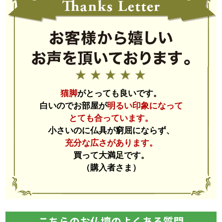
丸みを持たせることで
お仏壇全体を優しい雰囲気にしてくれます。
天井のLEDライトはもちろんのこと
背板にもうっすら光り輝くLEDライトを完備。
中がうっすらと見えるミストガラスを採用しています。
猫脚
がとっても良いです。
白いのでお部屋が
明るい印象になって
とても合っています。
小さいのに仏具が窮屈にならず、
LEDライト
ミストガラス扉
充分な広さがあります。
買って大満足です。
（購入者さま）
クリスタルガラス取っ手
キュートな猫脚
こちらのお仏壇のよくある質問