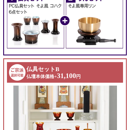
収納スペースも
しっかり完備
ミストガラスの扉を開けると美しい純白の須弥壇。
前後にスライドする仏具板は
仏具セットB
ご宗派
ゆったりと仏具をお祀りすることが可能です。
31,100
選択可能
仏壇本体価格+
円
引き出し収納や下台収納など
便利な収納スペースをあります。