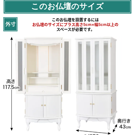
このお仏壇のサイズ
このお仏壇を設置するには
お仏壇のサイズにプラス高さ5cm×幅5cm以上の
スペースが必要です。
モダンなフォルムと
可愛らしい色合い
洗練されたフォルムデザインと
特徴的な可愛い猫脚がアクセントになった
オシャレなお仏壇がお部屋を彩ります。
高さ117.5cmと低めに設定されていますので、
正座など座った時に、
ご本尊様の位置が目線の高さに来るように
デザインしており使い勝手が良いです。