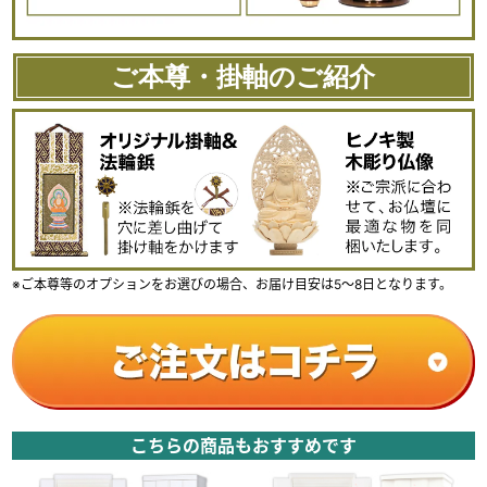
伝統仏壇の精巧さ
熟練の職人が心を込めて丁寧に造り上げたお仏壇です。
ご本尊・掛軸のご紹介
古くから受け継がれた技法が、
細部まで美しい仕上がりを約束します。
※ご本尊等のオプションをお選びの場合、お届け目安は5～8日となります。
こちらの商品もおすすめです