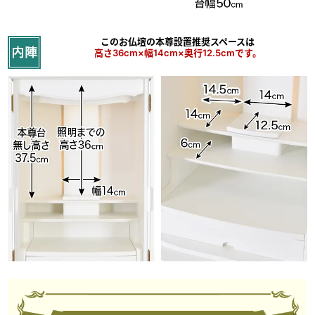
西洋のお洒落を感じる
こだわりのディテール
このお仏壇の本尊設置推奨スペースは
高さ36cm×幅14cm×奥行12.5cmです。
優美な欄間と輝く背板
お仏壇の顔とも言える欄間は美しい曲線を用い、