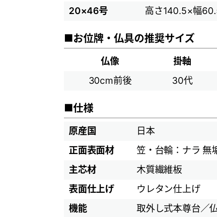
20×46号
高さ140.5×幅60
■お位牌・仏具の推奨サイズ
仏像
掛軸
30cm前後
30代
■仕様
原産国
日本
正面表面材
笠・台輪：ナラ 無
主芯材
木質繊維板
表面仕上げ
ウレタン仕上げ
機能
取外し式本尊台／仏