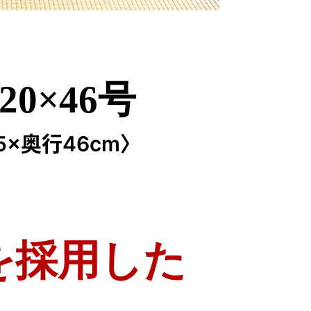
0×46号
5×奥行46cm〉
を採用した