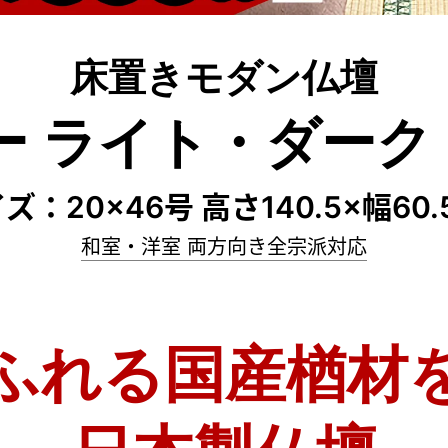
床置きモダン仏壇
 ライト・ダーク 2
：20×46号 高さ140.5×幅60.
和室・洋室 両方向き
全宗派対応
ふれる国産楢材