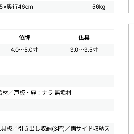
.5×奥行46cm
56kg
位牌
仏具
4.0～5.0寸
3.0～3.5寸
垢材／戸板・扉：ナラ 無垢材
具板／引き出し収納(3杯)／両サイド収納ス