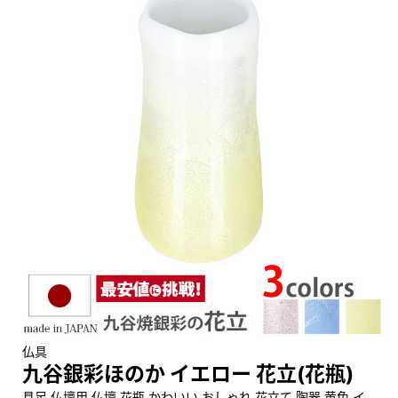
仏具
九谷銀彩ほのか イエロー 花立(花瓶)
具足 仏壇用 仏壇 花瓶 かわいい おしゃれ 花立て 陶器 黄色 イ