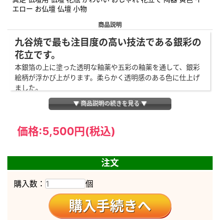
エロー お仏壇 仏壇 小物
商品説明
九谷焼で最も注目度の高い技法である銀彩の
花立です。
本銀箔の上に塗った透明な釉薬や五彩の釉薬を通して、銀彩
絵柄が浮かび上がります。柔らかく透明感のある色に仕上げ
ました。
▼ 商品説明の続きを見る ▼
花立とは
お仏壇に花を供えるための花瓶の役割をする仏具です。花
立・火立・香炉の3つを三具足と言い、重要な仏具の一つで
価格:
5,500円
(税込)
す。
サイズ
高さ10.8×幅5.5cm
注文
御本尊さまやご先祖さまにお供えす
購入数：
個
る花を立てるものです。
用途
お花はお供えすることで、供養する
人の心を優しく包み込みます。