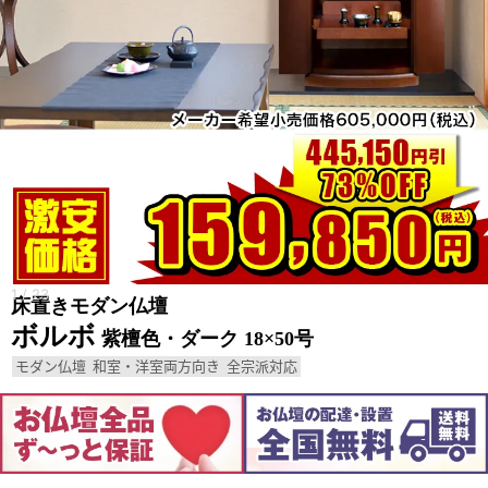
1
/
23
床置きモダン仏壇
ボルボ
紫檀色・ダーク 18×50号
モダン仏壇
和室・洋室両方向き
全宗派対応