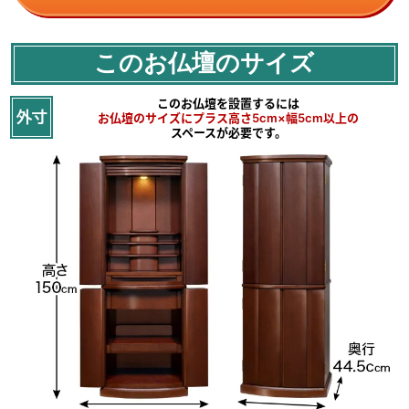
このお仏壇のサイズ
このお仏壇を設置するには
お仏壇のサイズにプラス高さ5cm×幅5cm以上の
スペースが必要です。
和洋室問わずに
馴染むモダンデザイン
シンプル且つ機能的なデザインが美しいお仏壇です。
美しいシックな木目の紫檀色は
どんなお部屋にもすっと溶け込みます。
洋室はもちろん、
和室にも違和感なく設置できます。