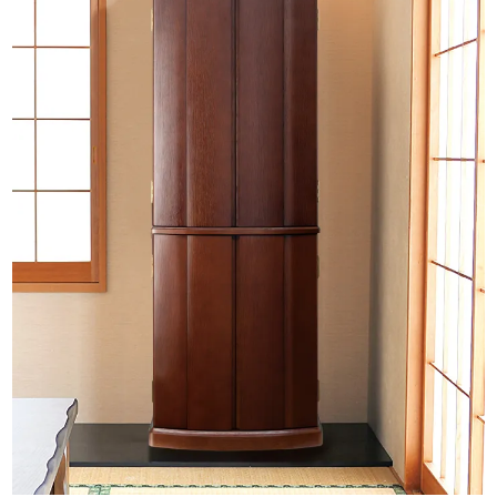
原産国
海外
正面表面材
紫檀色
笠・台輪・戸板・扉：紫檀調着色
ダーク
笠・台輪・戸板・扉：
ホワイトオーク無垢 薄板貼り
主芯材
MDF
表面仕上げ
ウレタン仕上げ
機能
上台：LEDライト／取外し式本尊台／
取外し式須弥壇／スライド式仏具板
下台：引き出し収納／スライド式経机／下台収納
宗派
すべてのご宗派でお祀りいただけます。
曹洞宗 真言宗 浄土真宗 西 東 本願寺派 大谷派 日
蓮宗 浄土宗 時宗 天台宗 臨済宗 妙心寺派 禅宗 無
宗派 他
※お仏壇のみの販売です。仏具類・仏壇台は付属しません。
※実際のサイズと若干異なる場合がございます。
※実際の商品と色味が若干異なって見える場合がございます。