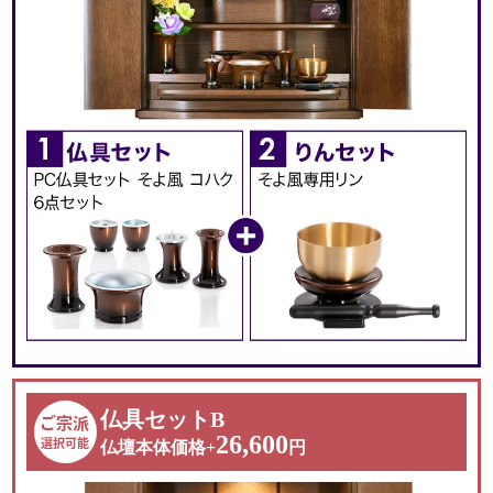
引き出しの下に引き出しやす
スライド式経机
い窪み
設置可能領域
幅41×奥行31.5cm
取り外し可能な棚板
LED照明を照準装備
仏具セットB
ご宗派
26,600
選択可能
仏壇本体価格+
円
マグネットでピッタリ閉まる
ウレタン塗装