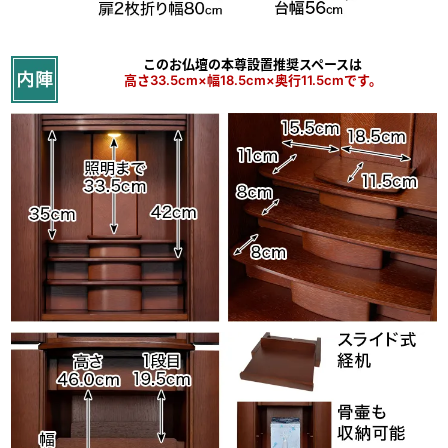
このお仏壇の本尊設置推奨スペースは
高さ33.5cm×幅18.5cm×奥行11.5cmです。
自然な色合いのダーク
まるでお洒落な家具のように、
和室洋室問わずに馴染むモダンなデザインです。
曲線を使った柔らかいフォルムで
お部屋を優しく彩ります。
美しい木目と優しい色合いのダークは