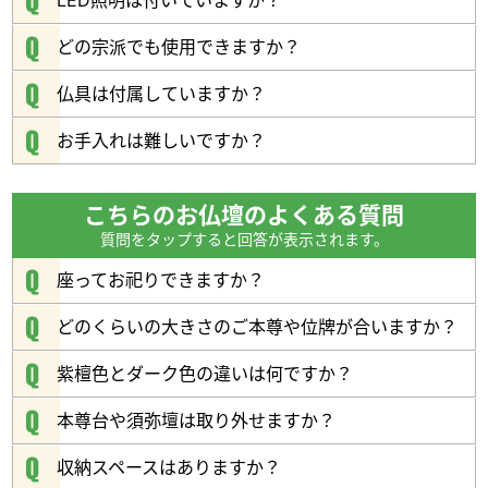
LED照明は付いていますか？
どの宗派でも使用できますか？
仏具は付属していますか？
強度が高く、
お手入れは難しいですか？
耐久性に優れた高級素材
天然木ならではの温もりと落ち着いた風合い、
こちらのお仏壇のよくある質問
まっすぐにのびた美しい木目が
質問をタップすると回答が表示されます。
お部屋に自然に馴染みます。
堅く重厚で耐久性に優れているので、
座ってお祀りできますか？
安心して末長くお使いいただけます。
どのくらいの大きさのご本尊や位牌が合いますか？
紫檀色とダーク色の違いは何ですか？
本尊台や須弥壇は取り外せますか？
収納スペースはありますか？