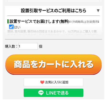
ご本尊
：
設置引取サービスのご利用はこちら
設置サービスでお届けします(無料)
:
※沖縄離島は別途費用
ご宗派：
はい
開封､室内設置､梱包材の回収までおまかせで、10万円以上ご購入で無
料でおこないますので、安心で便利なサービスです。当日、お届け前に
ドライバーから電話連絡があるので安心してお待ちください。
楽々設置宅急便サービスなら
購入数：
個
開封､室内設置､梱包材
回収
の
まで
おまかせで、おこないます。
開封､室内設置､梱包材の回収までおまかせで、10万円以上ご購入で無
料でおこないますので、安心で便利なサービスです。当日、お届け前に
ドライバーから電話連絡があるので安心してお待ちください。
お仏壇引取りサービス:
当店でお仏壇・祖霊舎をご購入していただいたお客様を対象に、今まで
使用していた古いお仏壇・祖霊舎のお引き取り＆処分をさせていただく
サービスです。
お焚きあげ供養
:
※引き取りサービスご利用の方のみ