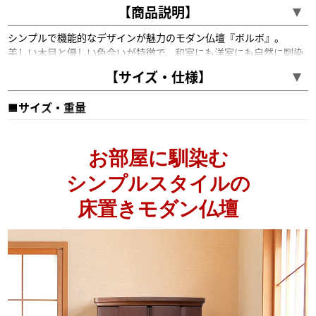
【商品説明】
シンプルで機能的なデザインが魅力のモダン仏壇『ボルボ』。
閉眼供養
:
※引き取りサービスご利用の方のみ
美しい木目と優しい色合いが特徴で、和室にも洋室にも自然に馴染
みます。
【サイズ・仕様】
シックな色合いの紫檀色と自然な風合いのダークの2色をご用意い
たしました。
■サイズ・重量
取り外し式の須弥壇や本尊台、スライド式仏具板や引き出し収納な
ど、使いやすさにもこだわりました。
18×50号
高さ150×幅56×奥行44.5cm
さらに、下台には座ってお祀りができるスライド式経机を採用し、
紫檀色：約45～50Kg／ダーク:約64kg
お部屋に馴染む
快適にお使いいただけます。
■お位牌・仏具の推奨サイズ
シンプルスタイルの
仏像
30cm前後
床置きモダン仏壇
掛軸
30代
位牌
4.0～4.5寸
仏具
3.0～3.5寸
■仕様