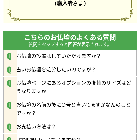
（購入者さま）
光の陰影が美しい立体的な欄間
お仏壇の顔ともいえる欄間部分は、
段差をつけることで
光の陰影が現れるデザインになっています。
立体的で広がりを感じられる存在感溢れる
こちらのお仏壇のよくある質問
欄間となっています。
質問をタップすると回答が表示されます。
お仏壇の設置はしていただけますか？
人気の
ホワイトオークを採用
古いお仏壇を処分したいのですが？
お仏壇ページにあるオプションの掛軸のサイズはど
うなりますか
お仏壇の名前の後に○号と書いてますがなんのこと
ですか？
お支払い方法は？