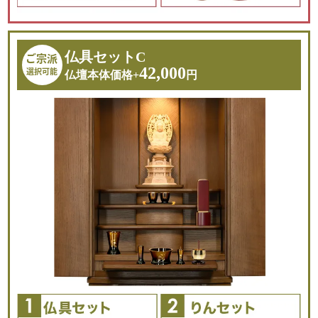
仏具セットC
ご宗派
42,000
選択可能
仏壇本体価格+
円