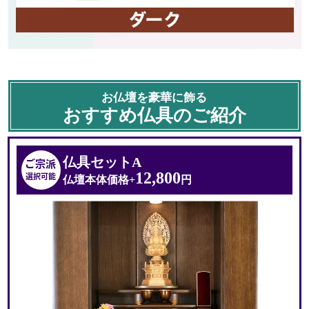
部材を45度に正確に切り出し、合わせることで
木材の断面が表面から隠れ、
角が90度に仕上がるのでデザイン性が高まります。
熟練の職人が精密に造り出す加工技術です。
お仏壇を豪華に飾る
おすすめ仏具のご紹介
仏具セットA
ご宗派
12,800
選択可能
スライド式仏具板
仏壇本体価格+
円
引き出しは桐製で、断熱性が
あり防腐・防虫性が高いです
設置可能領域
幅41×奥行24cm
収納可能領域
幅39×奥行29.5×深さ8cm