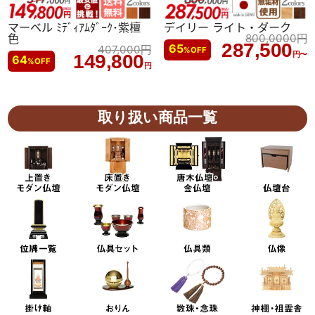
マーベル ﾐﾃﾞｨｱﾑﾀﾞｰｸ･紫檀
デイリー ライト・ダーク
色
800,0000
円
287,500
65
407,000
円
%
OFF
円〜
149,800
64
%
OFF
円
取り扱い商品一覧