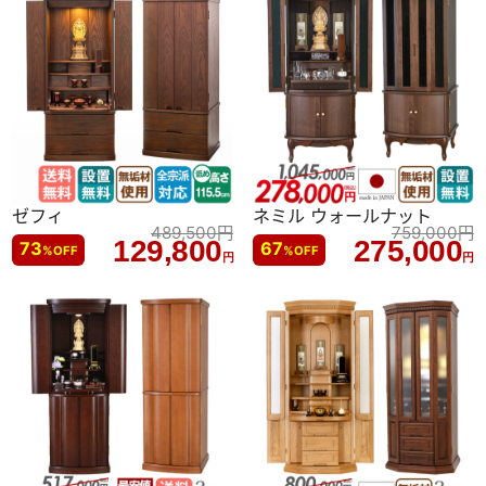
ゼフィ
ネミル ウォールナット
489,500
円
759,000
円
129,800
275,000
73
67
%
OFF
%
OFF
円
円