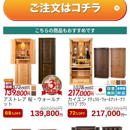
こちらの商品もおすすめです
アストレア 桜・ウォールナ
カイエン ﾅﾁｭﾗﾙ･ｳｫｰﾙﾅｯﾄ･ﾅﾗ
ット
ﾗｲﾄﾌﾞﾗｳﾝ
407,000
円
957,000
円
139,800
217,000
68
72
%
OFF
%
OFF
円
円〜